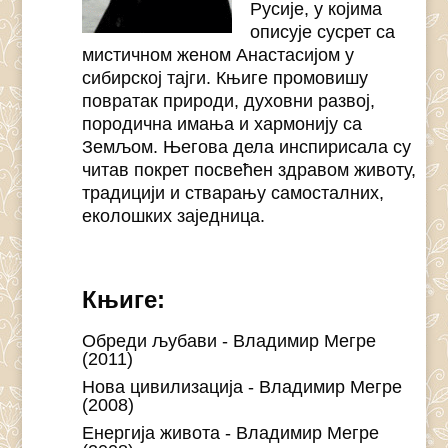
Русије, у којима
описује сусрет са
мистичном женом Анастасијом у
сибирској тајги. Књиге промовишу
повратак природи, духовни развој,
породична имања и хармонију са
Земљом. Његова дела инспирисала су
читав покрет посвећен здравом животу,
традицији и стварању самосталних,
еколошких заједница.
Књиге:
Обреди љубави - Владимир Мегре
(2011)
Нова цивилизација - Владимир Мегре
(2008)
Енергија живота - Владимир Мегре