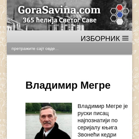
Владимир Мегре
Владимир Мегре је
руски писац
најпознатији по
серијалу књига
Звонећи кедри