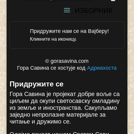
Придружите нам се на Вајберу!
Кликните на иконицу.
© gorasavina.com
Гора Савина се хостује код
Адриахоста
Придружите се
Гора Савина је пројекат добре воље са
циљем да окупи светосавску омладину
из земље и иностранства. Сакупљамо
заједно непролазне материјале за
читање и дружимо се.