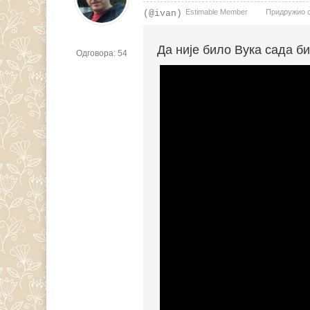
Estimable Member
Придружио се
(@ivan)
Да није било Вука сада б
Одговора: 54