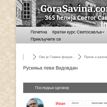
Почетна
Кратки курс Светосавља
Прикључите се
Ово је Главни форум...
Приче и разго
Рускиња пева Видовдан
Последњи одговор
Иван
Admin
Зачетник те