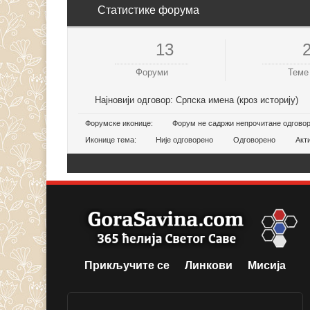
Статистике форума
13
Форуми
Теме
Најновији одговор:
Српска имена (кроз историју)
Форумске иконице:
Форум не садржи непрочитане одгово
Иконице тема:
Није одговорено
Одговорено
Акт
Прикључите се
Линкови
Мисија