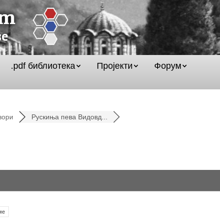
.pdf библиотека
Пројекти
Форум
вори
Рускиња пева Видовд...
ме