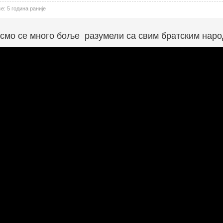
: 5 година раније
исмо се много боље разумели са свим братским нар