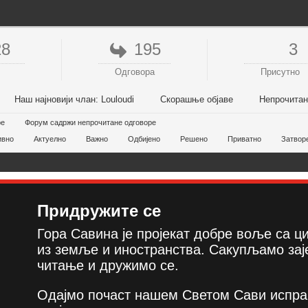
28
195
3
Одговора
Присутно
Наш најновији члан:
Louloudi
Скорашње објаве
Непрочита
ре
Форум садржи непрочитане одговоре
ивно
Актуелно
Важно
Одбијено
Решено
Приватно
Затвор
Придружите се
Гора Савина је пројекат добре воље са 
из земље и иностранства. Сакупљамо зај
читање и дружимо се.
Одајмо почаст нашем Светом Сави испра