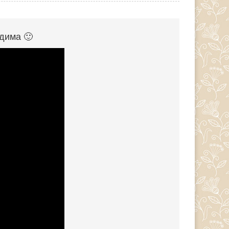
одима 🙂