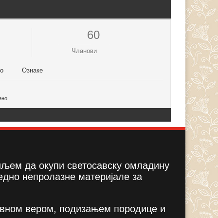
60
Чланови
но
Ознаке
ено
циљем да окупи светосавску омладину
едно непролазне материјале за
вном вером, подизањем породице и