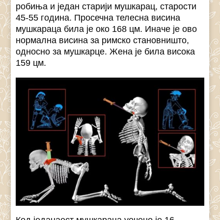
робиња и један старији мушкарац, старости
45-55 година. Просечна телесна висина
мушкараца била је око 168 цм. Иначе је ово
нормална висина за римско становништо,
односно за мушкарце. Жена је била висока
159 цм.