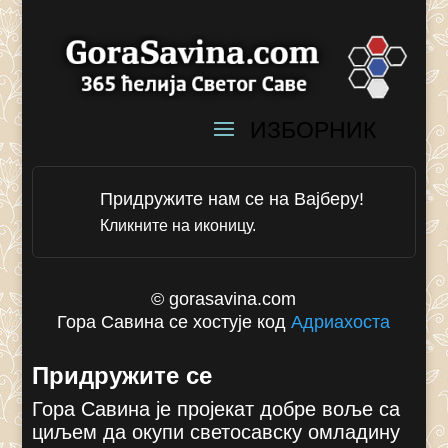
Придружите нам се на Вајберу!
Кликните на иконицу.
© gorasavina.com
Гора Савина се хостује код
Адриахоста
Придружите се
Гора Савина је пројекат добре воље са
циљем да окупи светосавску омладину