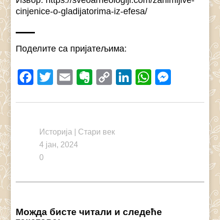
Извор: https://sveoarheologiji.com/zanimljive-
cinjenice-o-gladijatorima-iz-efesa/
Поделите са пријатељима:
Facebook
Twitter
Email
Evernote
Copy
LinkedIn
WhatsAp
Messe
Link
Историја
|
Стари век
4 јан, 2024
0
Можда бисте читали и следеће