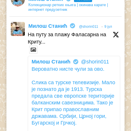
Колекционар ретких књига | окинава карате |
интернет предузетник
Милош Станић
@shorin011
·
9 јул
На путу за плажу Фаласарна на
Криту...
Милош Станић
@shorin011
Вероватно нисте чули за ово.
Слика са турске телевизије. Мало
је познато да је 1913. Турска
предала све европске територије
балканским савезницима. Тако је
Крит припао православним
државама. Србији, Црној гори,
Бугарској и Грчкој.