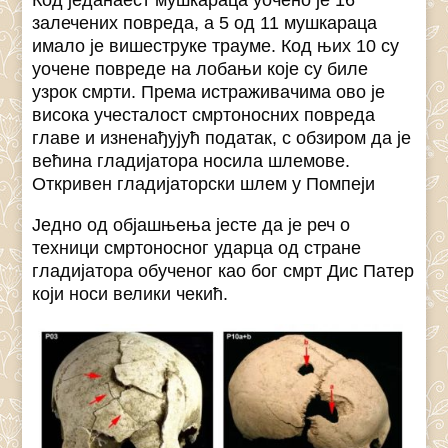
Код једанаест мушкараца уочено је 16
залечених повреда, а 5 од 11 мушкараца
имало је вишеструке трауме. Код њих 10 су
уочене повреде на лобањи које су биле
узрок смрти. Према истраживачима ово је
висока учесталост смртоносних повреда
главе и изненађујућ податак, с обзиром да је
већина гладијатора носила шлемове.
Откривен гладијаторски шлем у Помпеји
Једно од објашњења јесте да је реч о
техници смртоносног ударца од стране
гладијатора обученог као бог смрт Дис Патер
који носи велики чекић.