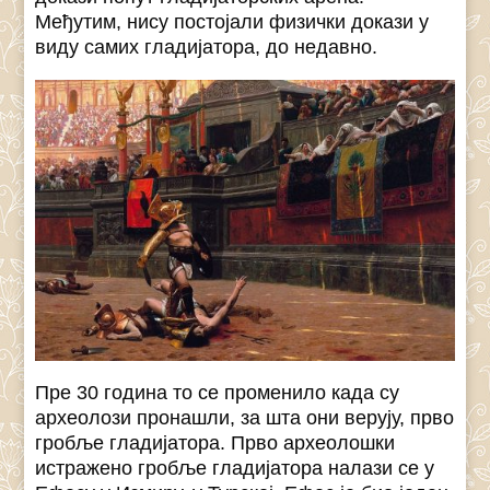
Међутим, нису постојали физички докази у
виду самих гладијатора, до недавно.
Пре 30 година то се променило када су
археолози пронашли, за шта они верују, прво
гробље гладијатора. Прво археолошки
истражено гробље гладијатора налази се у