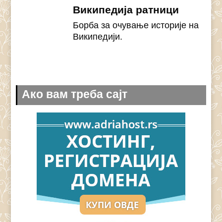
Википедија ратници
Борба за очување историје на
Википедији.
Ако вам треба сајт