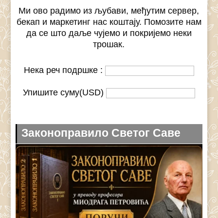
Ми ово радимо из љубави, међутим сервер,
бекап и маркетинг нас коштају. Помозите нам
да се што даље чујемо и покријемо неки
трошак.
Нека реч подршке :
Упишите суму(USD)
Законоправило Светог Саве