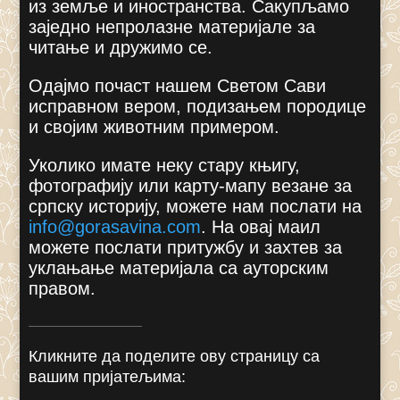
из земље и иностранства. Сакупљамо
заједно непролазне материјале за
читање и дружимо се.
Одајмо почаст нашем Светом Сави
исправном вером, подизањем породице
и својим животним примером.
Уколико имате неку стару књигу,
фотографију или карту-мапу везане за
српску историју, можете нам послати на
info@gorasavina.com
.
На овај маил
можете послати притужбу и захтев за
уклањање материјала са ауторским
правом.
Кликните да поделите ову страницу са
вашим пријатељима: