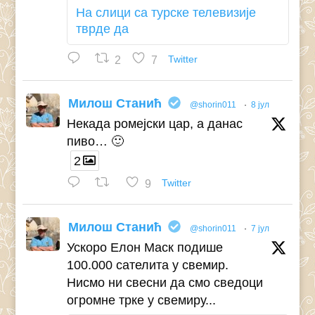
На слици са турске телевизије
тврде да
2
7
Twitter
Милош Станић
@shorin011
·
8 јул
Некада ромејски цар, а данас
пиво… 🙂
2
9
Twitter
Милош Станић
@shorin011
·
7 јул
Ускоро Елон Маск подише
100.000 сателита у свемир.
Нисмо ни свесни да смо сведоци
огромне трке у свемиру...