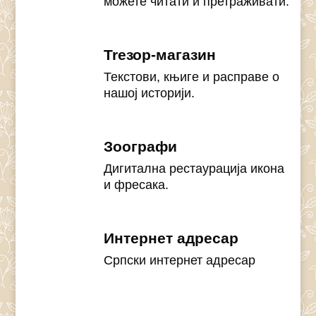
можете читати и претраживати.
Treзор-магазин
Текстови, књиге и расправе о
нашој историји.
Зоографи
Дигитална рестаурација икона
и фресака.
Интернет адресар
Српски интернет адресар