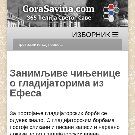
Занимљиве чињенице
о гладијаторима из
Ефеса
За постојање гладијаторских борби се
одувек знало. О гладијаторским борбама
постоје сликани и писани записи и наравно
докази попут гладијаторских арена.