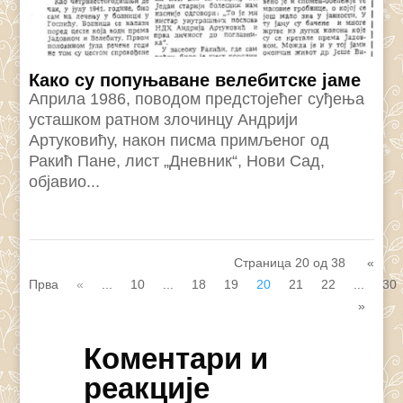
Како су попуњаване велебитске јаме
Априла 1986, поводом предстојећег суђења
усташком ратном злочинцу Андрији
Артуковићу, након писма примљеног од
Ракић Пане, лист „Дневник“, Нови Сад,
објавио...
Страница 20 од 38
«
Прва
«
...
10
...
18
19
20
21
22
...
30
»
Коментари и
реакције