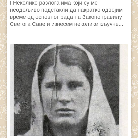
I Неколико разлога има који су ме
неодољиво подстакли да накратко одвојим
време од основног рада на Законоправилу
Светога Саве и изнесем неколике кључне...