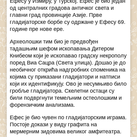
Ефесу у Измиру, у Турској. Ефес је био један
од централних градова античког света и
главни град провинције Азије. Прве
гладијаторске борбе су одржане у Ефесу 69.
године пре нове ере.
Археолошки тим био је предвођен
тадашњим шефом ископавања Дитером
Книбеом који је ископавао градску некрополу
поред Виа Сацра (Света улица). Дошао је до
необичног открића надгробних споменика на
којима су приказани гладијатори и натписи
који их идентификују. Ово је несумњиво било
гробље гладијатора. Скелетни остаци су
били подвргнути темељним остеолошким и
форензичким анализама.
Ефес је био чувен по гладијаторским играма.
Постоје докази у виду графита на
мермерним зидовима великог амфитеатра.