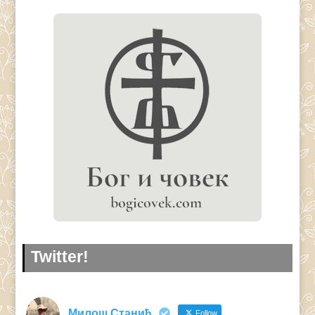
Twitter!
Милош Станић
Follow