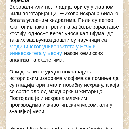
порекла
Веровали или не, гладијатори су углавном
били вегетаријанци. Њихова исхрана била је
богата угљеним хидратима. Пили су пепео
као тоник након тренинга за боље зарастање
костију, односно већег уноса калцијума. До
таквих закључака дошли су научници са
Медицинског универзитета у Бечу и
Универзитета у Берну
, након хемијских
анализа на скелетима.
Ови докази се уједно поклапају са
историјским изворима у којима се помиње да
су гладијатори имали посебну исхрану, а која
се састојала од махунарки и житарица.
Постојала је и исхрана млечним
производима и животињским месом, али у
значајној мери.