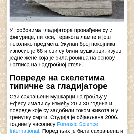
У гробовима гладијатора пронађене су и
фигурице, питоси, теракота лампе и још
неколико предмета. Укупан број покојника
износио је 68 и сви су били мушкарци, изуев
једне жене која је била робиња на основу
натписа на надгробној стели.
Повреде на скелетима
типичне за гладијаторе
Сви сахрањени мушкарци на гробљу у
Ефесу имали су између 20 и 30 година и
повреде које су задобили током живота и у
тренутку смрти. Студија је објављена 2006.
године у часопису
Forensic Science
International
. Поред њих је била сахрањена и