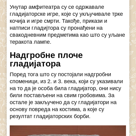
Унутар амфитеатра су се одржавале
гладијаторске игре, које су укључивале трке
кочија и игре смрти. Такође, прикази и
натписи гладијтора су пронађени на
свакодневним предметима као што су уљане
теракота лампе.
Надгробне плоче
гладијатора
Поред тога што су постојали надгробни
споменици, из 2. и 3. века, који су указивали
на то да је особа била гладијатор, они нису
били постављени на свим гробовима. За
остале је закључено да су гладијатори на
основу повреда на костима, а које су
резултат гладијаторских борби.