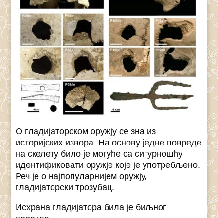
О гладијаторском оружју се зна из
историјских извора. На основу једне повреде
на скелету било је могуће са сигурношћу
идентификовати оружје које је употребљено.
Реч је о најпопуларнијем оружју,
гладијаторски трозубац.
Исхрана гладијатора била је биљног