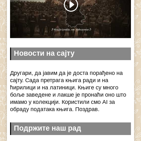
Новости на сајту
Другари, да јавим да је доста порађено на
сајту. Сада претрага књига ради и на
ћирилици и на латиници. Књиге су много
боље заведене и лакше је пронаћи оно што
имамо у колекцији. Користили смо AI за
обраду података књига. Поздрав.
Подржите наш рад