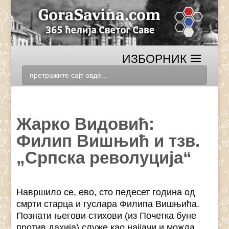
Жарко Видовић:
Филип Вишњић и тзв.
„Српска револуција“
Навршило се, ево, сто педесет година од
смрти старца и гуслара Филипа Вишњића.
Познати његови стихови (из Почетка буне
против дахија) служе као најјачи и можда