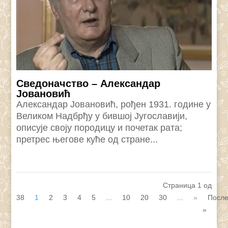
Сведоначство – Александар
Јовановић
Александар Јовановић, рођен 1931. године у
Великом Надбрђу у бившој Југославији,
описује своју породицу и почетак рата;
претрес његове куће од стране...
Страница 1 од
38
1
2
3
4
5
...
10
20
30
...
»
Посл
»