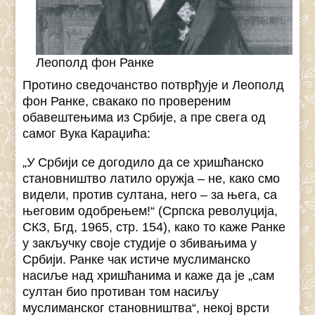
Леополд фон Ранке
Протино сведочанство потврђује и Леополд
фон Ранке, свакако по провереним
обавештењима из Србије, а пре свега од
самог Вука Караџића:
„У Србији се догодило да се хришћанско
становништво латило оружја – не, како смо
видели, против султана, него – за њега, са
његовим одобрењем!“ (Српска револуција,
СКЗ, Бгд, 1965, стр. 154), како то каже Ранке
у закључку своје студије о збивањима у
Србији. Ранке чак истиче муслиманско
насиље над хришћанима и каже да је „сам
султан био противан том насиљу
муслиманског становништва“, некој врсти