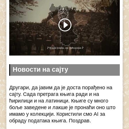
Новости на сајту
Другари, да јавим да је доста порађено на
сајту. Сада претрага књига ради и на
ћирилици и на латиници. Књиге су много
боље заведене и лакше је пронаћи оно што
имамо у колекцији. Користили смо AI за
обраду података књига. Поздрав.