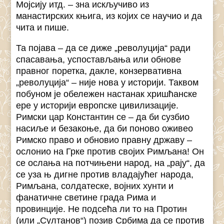
Мојсију итд. – зна искључиво из
манастирских књига, из којих се научио и да
чита и пише.
Та појава – да се диже „револуција“ ради
спасавања, успостављања или обнове
правног поретка, дакле, конзервативна
„револуција“ – није нова у историји. Таквом
побуном је обележен настанак хришћанске
ере у историји европске цивилизације.
Римски цар Константин се – да би сузбио
насиље и безакоње, да би поново оживео
Римско право и обновио правну државу –
ослонио на Грке против својих Римљана! Он
се ослања на потчињени народ, на „рају“, да
се уза њ дигне против владајућег народа,
Римљана, солдатеске, војних хунти и
фанатичне светине града Рима и
провинције. Не подсећа ли то на Протин
(или „Султанов“) позив Србима да се против