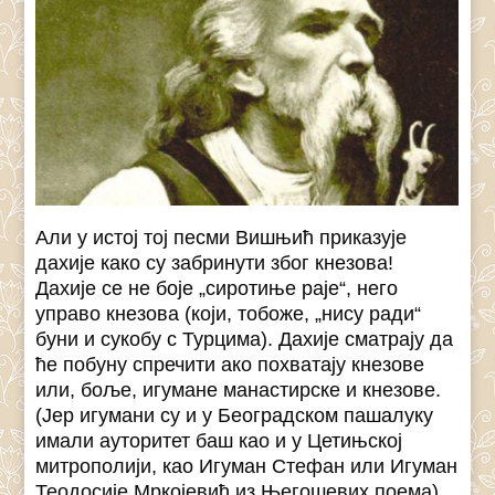
Али у истој тој песми Вишњић приказује
дахије како су забринути због кнезова!
Дахије се не боје „сиротиње раје“, него
управо кнезова (који, тобоже, „нису ради“
буни и сукобу с Турцима). Дахије сматрају да
ће побуну спречити ако похватају кнезове
или, боље, игумане манастирске и кнезове.
(Јер игумани су и у Београдском пашалуку
имали ауторитет баш као и у Цетињској
митрополији, као Игуман Стефан или Игуман
Теодосије Мркојевић из Његошевих поема).