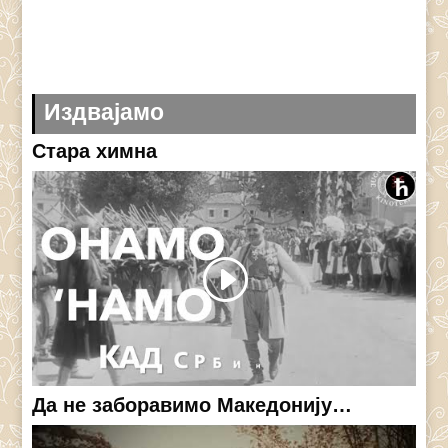
Издвајамо
Стара химна
Да не заборавимо Македонију…