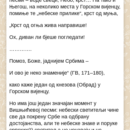
песми – воде свеци, Небо, крст… Па тако и
Његош, на неколико места у Горском вијенцу,
помиње те „небеске прилике“, крст од муња,
„Крст од огња жива направише!
Ох, диван ли бјеше погледати!
………….
Помоз, Боже, јаднијем Србима –
И ово је неко знаменије“ (ГВ, 171–180),
како каже један од кнезова (Обрад) у
Горском вијенцу.
Но има још један значајан момент у
Вишњићевој песми: небески светитељи чине
све да покрену Србе на одбрану
достојанства, али те небеске знаке и поруке