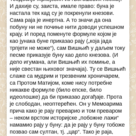
И дахије су, заиста, имале право: буна је
настала тек кад су је покренули кнезови.
Сама раја је инертна. А то значи да она
побуну ни не почиње нити доводи успешном
крају. И поред поменуте формуле којом је
као јунака буне приказао рају („која јада
трпјети не може“), сам Вишњић у даљем току
песме приказује буну као дело кнезова. (И
дело игумана, али Вишњић их помиње, а
није свестан њиховог значаја). Ту се Вишњић
слаже са мудрим и трезвеним хроничарем,
са Протом Матијом, коме нису потребне
никакве формуле (било епске, било
идеолошке) да би приказао догађаје. Прота
је слободан, неоптерећен. Он у Мемоарима
прича како је рају преварио и том преваром
– неком врстом историјске „побожне лажи“
намамио рају у буну: да је рају у буну тобоже
позвао сам султан, тј. „цар“. Тако је раја,