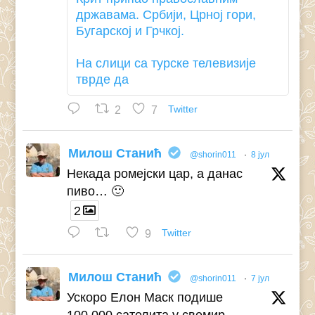
државама. Србији, Црној гори,
Бугарској и Грчкој.
На слици са турске телевизије
тврде да
2
7
Twitter
Милош Станић
@shorin011
·
8 јул
Некада ромејски цар, а данас
пиво… 🙂
2
9
Twitter
Милош Станић
@shorin011
·
7 јул
Ускоро Елон Маск подише