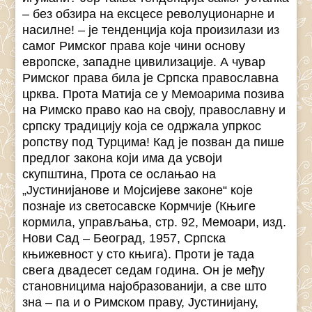
– без обзира на ексцесе револуционарне и
насилне! – је тенденција која произилази из
самог Римског права које чини основу
европске, западне цивилизације. А чувар
Римског права била је Српска православна
црква. Прота Матија се у Мемоарима позива
на Римско право као на своју, православну и
српску традицију која се одржала упркос
ропству под Турцима! Кад је позван да пише
предлог закона који има да усвоји
скупштина, Прота се ослањао на
„Јустинијанове и Мојсијеве законе“ које
познаје из светосавске Кормчије (Књиге
кормила, управљања, стр. 92, Мемоари, изд.
Нови Сад – Београд, 1957, Српска
књижевност у сто књига). Проти је тада
свега двадесет седам година. Он је међу
становницима најобразованији, а све што
зна – па и о Римском праву, Јустинијану,