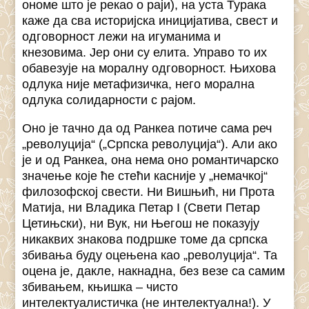
ономе што је рекао о раји), на уста Турака
каже да сва историјска иницијатива, свест и
одговорност лежи на игуманима и
кнезовима. Јер они су елита. Управо то их
обавезује на моралну одговорност. Њихова
одлука није метафизичка, него морална
одлука солидарности с рајом.
Оно је тачно да од Ранкеа потиче сама реч
„револуција“ („Српска револуција“). Али ако
је и од Ранкеа, она нема оно романтичарско
значење које ће стећи касније у „немачкој“
филозофској свести. Ни Вишњић, ни Прота
Матија, ни Владика Петар I (Свети Петар
Цетињски), ни Вук, ни Његош не показују
никаквих знакова подршке томе да српска
збивања буду оцењена као „револуција“. Та
оцена је, дакле, накнадна, без везе са самим
збивањем, књишка – чисто
интелектуалистичка (не интелектуална!). У