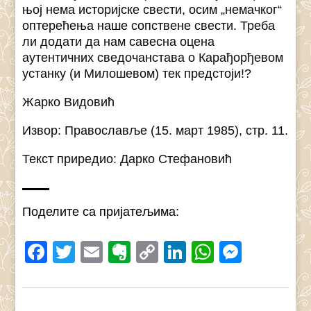
њој нема историјске свести, осим „немачког“
оптерећења наше сопствене свести. Треба
ли додати да нам савесна оцена
аутентичних сведочанстава о Карађорђевом
устанку (и Милошевом) тек предстоји!?
Жарко Видовић
Извор: Православље (15. март 1985), стр. 11.
Текст приредио: Дарко Стефановић
Поделите са пријатељима:
Facebook
Twitter
Email
Evernote
Copy
LinkedIn
WhatsAp
Messe
Link