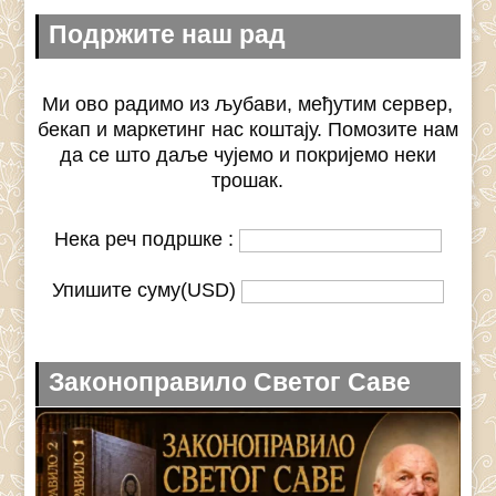
Подржите наш рад
Ми ово радимо из љубави, међутим сервер,
бекап и маркетинг нас коштају. Помозите нам
да се што даље чујемо и покријемо неки
трошак.
Нека реч подршке :
Упишите суму(USD)
Законоправило Светог Саве