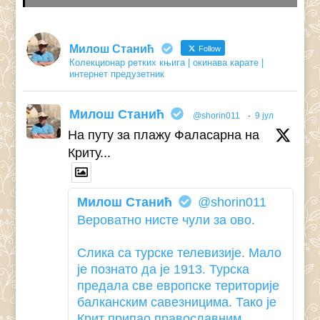
Милош Станић
Follow
Колекционар ретких књига | окинава карате |
интернет предузетник
Милош Станић
@shorin011
·
9 јул
На путу за плажу Фаласарна на
Криту...
Милош Станић
@shorin011
Вероватно нисте чули за ово.
Слика са турске телевизије. Мало
је познато да је 1913. Турска
предала све европске територије
балканским савезницима. Тако је
Крит припао православним