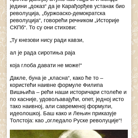
једини „доказ“ да је Карађорђев устанак био
револуција, „буржоаско-демократска
револуција“, говорећи речником „Историје
СКПб“. То су они стихови:
„Ту кнезови нису ради кавзи,
ал је рада сиротиња раја
која глоба давати не може!“
Дакле, буна је „класна“, како ће то –
користећи наивне формуле Филипа
Вишњића – рећи наши историчари столеће и
по касније, удовољавајући, опет, једној исто
тако наивној, али савременој формули,
идеолошкој. Баш како и Лењин приказује
Толстоја: као „огледало Руске револуције“!