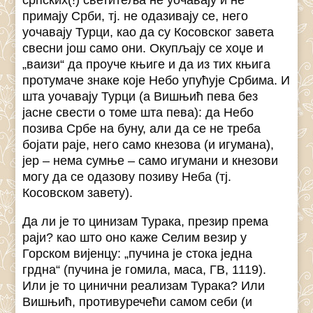
српских(!) светитеља не уочавају и не
примају Срби, тј. не одазивају се, него
уочавају Турци, као да су Косовског завета
свесни још само они. Окупљају се хоџе и
„ваизи“ да проуче књиге и да из тих књига
протумаче знаке које Небо упућује Србима. И
шта уочавају Турци (а Вишњић пева без
јасне свести о томе шта пева): да Небо
позива Србе на буну, али да се не треба
бојати раје, него само кнезова (и игумана),
јер – нема сумње – само игумани и кнезови
могу да се одазову позиву Неба (тј.
Косовском завету).
Да ли је то цинизам Турака, презир према
раји? као што оно каже Селим везир у
Горском вијенцу: „пучина је стока једна
грдна“ (пучина је гомила, маса, ГВ, 1119).
Или је то цинични реализам Турака? Или
Вишњић, противуречећи самом себи (и