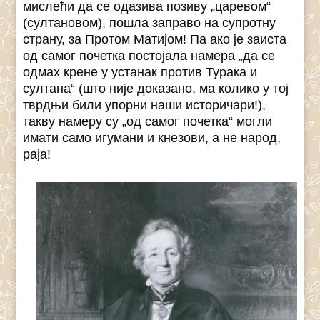
мислећи да се одазива позиву „царевом“
(султановом), пошла заправо на супротну
страну, за Протом Матијом! Па ако је заиста
од самог почетка постојала намера „да се
одмах крене у устанак против Турака и
султана“ (што није доказано, ма колико у тој
тврдњи били упорни наши историчари!),
такву намеру су „од самог почетка“ могли
имати само игумани и кнезови, а не народ,
раја!