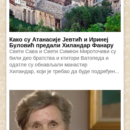
Како су Атанасије Јевтић и Иринеј
Буловић предали Хиландар Фанару
Свети Сава и Свети Симеон Мироточиви су
били део братства и ктитори Ватопеда и
одатле су обнављали манастир
Хиландар, који је требао да буде подређен...