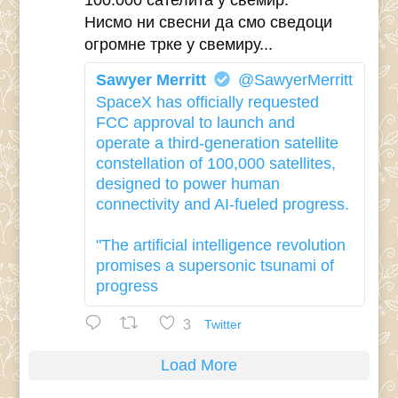
100.000 сателита у свемир.
Нисмо ни свесни да смо сведоци
огромне трке у свемиру...
Sawyer Merritt
@SawyerMerritt
SpaceX has officially requested
FCC approval to launch and
operate a third-generation satellite
constellation of 100,000 satellites,
designed to power human
connectivity and AI-fueled progress.
"The artificial intelligence revolution
promises a supersonic tsunami of
progress
3
Twitter
Load More