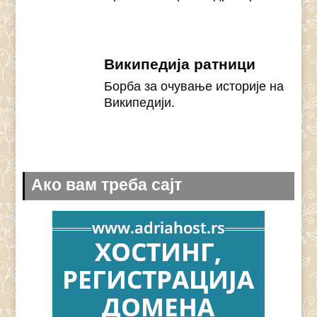
Википедија ратници
Борба за очување историје на
Википедији.
Ако вам треба сајт