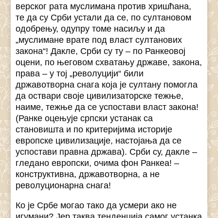
верског рата муслимана против хришћана,
те да су Срби устали да се, по султановом
одобрењу, одупру томе насиљу и да
„муслимане врате под власт султанових
закона“! Дакле, Срби су ту – по Ранкеовој
оцени, по његовом схватању државе, закона,
права – у тој „револуцији“ били
државотворна снага која је султану помогла
да оствари своје цивилизаторске тежње,
наиме, тежње да се успостави власт закона!
(Ранке оцењује српски устанак са
становишта и по критеријима историје
европске цивилизације, настојања да се
успостави правна држава). Срби су, дакле –
гледано европски, очима фон Ранкеа! –
конструктивна, државотворна, а не
револуционарна снага!
Ко је Србе могао тако да усмери ако не
игумани? Јер таква тенденција самог устанка