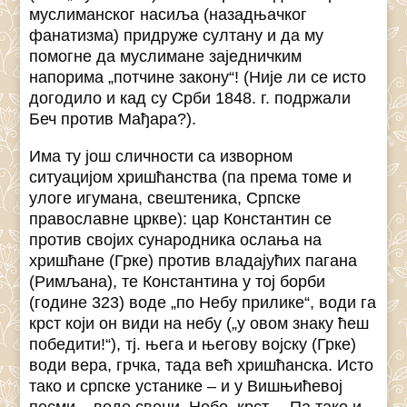
муслиманског насиља (назадњачког
фанатизма) придруже султану и да му
помогне да муслимане заједничким
напорима „потчине закону“! (Није ли се исто
догодило и кад су Срби 1848. г. подржали
Беч против Мађара?).
Има ту још сличности са изворном
ситуацијом хришћанства (па према томе и
улоге игумана, свештеника, Српске
православне цркве): цар Константин се
против својих сународника ослања на
хришћане (Грке) против владајућих пагана
(Римљана), те Константина у тој борби
(године 323) воде „по Небу прилике“, води га
крст који он види на небу („у овом знаку ћеш
победити!“), тј. њега и његову војску (Грке)
води вера, грчка, тада већ хришћанска. Исто
тако и српске устанике – и у Вишњићевој