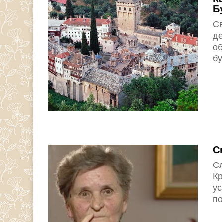
Б
С
де
об
бу
С
С
Кр
у
по