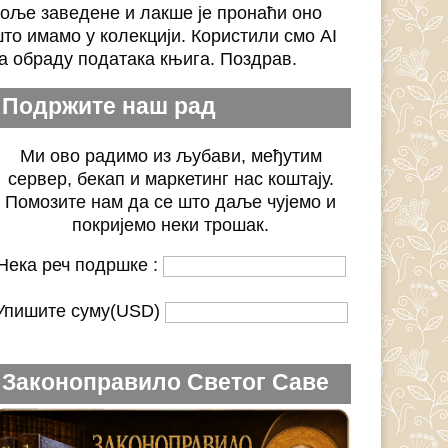
оље заведене и лакше је пронаћи оно
то имамо у колекцији. Користили смо AI
а обраду података књига. Поздрав.
Подржите наш рад
Ми ово радимо из љубави, међутим
сервер, бекап и маркетинг нас коштају.
Помозите нам да се што даље чујемо и
покријемо неки трошак.
Нека реч подршке :
Упишите суму(USD)
Законоправило Светог Саве