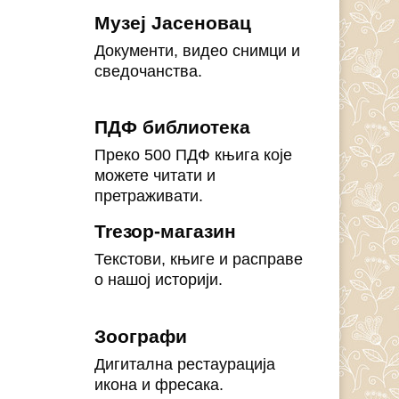
Музеј Јасеновац
Документи, видео снимци и
сведочанства.
ПДФ библиотека
Преко 500 ПДФ књига које
можете читати и
претраживати.
Treзор-магазин
Текстови, књиге и расправе
о нашој историји.
Зоографи
Дигитална рестаурација
икона и фресака.