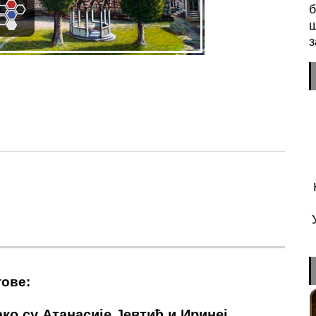
б
ш
з
n
sApp
essenger
тове:
ако су Атанасије Јевтић и Иринеј