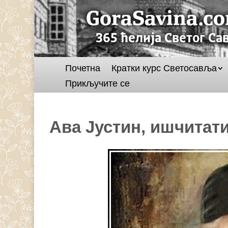
Почетна
Кратки курс Светосавља
Прикључите се
Ава Јустин, ишчитат