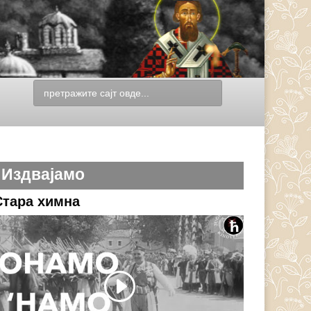
Издвајамо
Стара химна