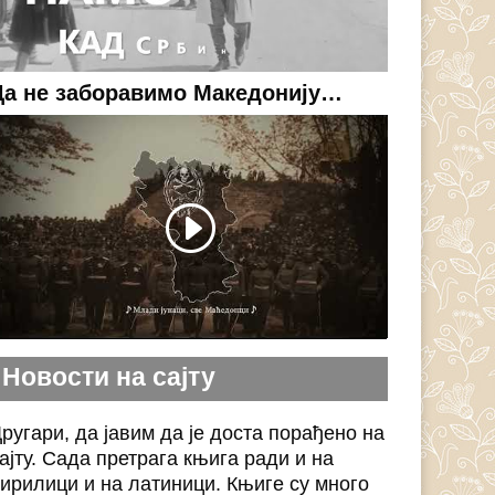
Да не заборавимо Македонију…
Новости на сајту
ругари, да јавим да је доста порађено на
ајту. Сада претрага књига ради и на
ирилици и на латиници. Књиге су много