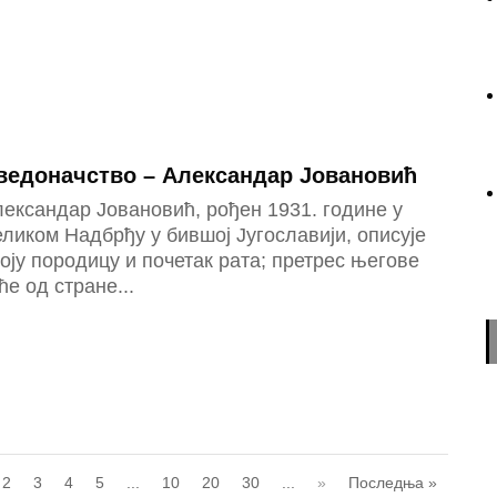
ведоначство – Александар Јовановић
ександар Јовановић, рођен 1931. године у
ликом Надбрђу у бившој Југославији, описује
оју породицу и почетак рата; претрес његове
ће од стране...
2
3
4
5
...
10
20
30
...
»
Последња »