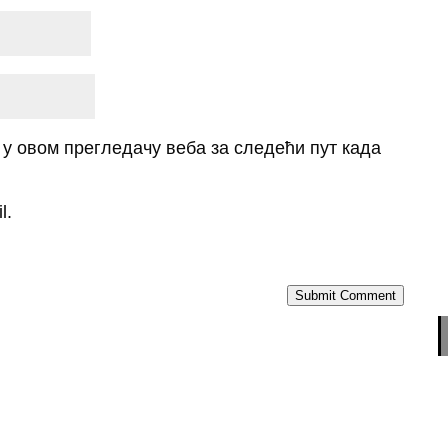
о у овом прегледачу веба за следећи пут када
l.
Submit Comment