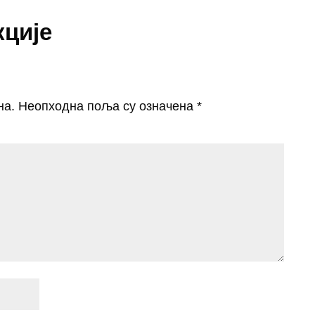
кције
на.
Неопходна поља су означена
*