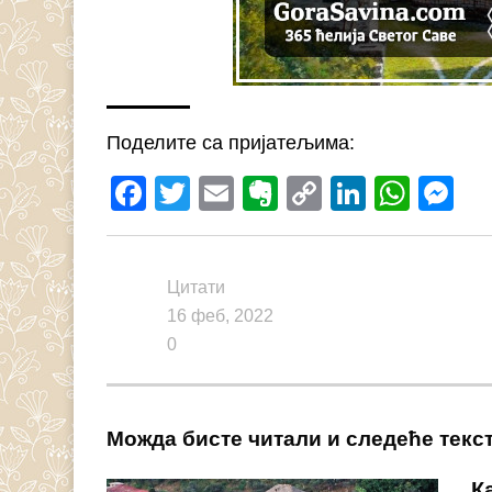
Поделите са пријатељима:
Facebook
Twitter
Email
Evernote
Copy
LinkedI
What
M
Link
Цитати
16 феб, 2022
0
Можда бисте читали и следеће текс
К