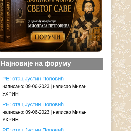
Најновије на форуму
РЕ: отац Јустин Поповић
написано: 09-06-2023
написао Милан
УХРИН
РЕ: отац Јустин Поповић
написано: 09-06-2023
написао Милан
УХРИН
РЕ: отац Јустин Поповић