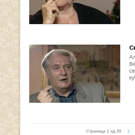
С
Ал
Ве
св
ку
Страница 1 од 39
1