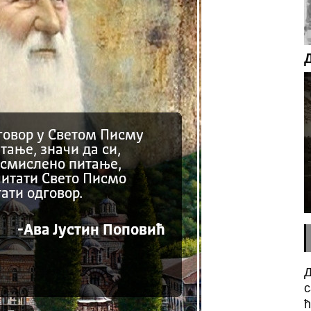
Д
с
ћ