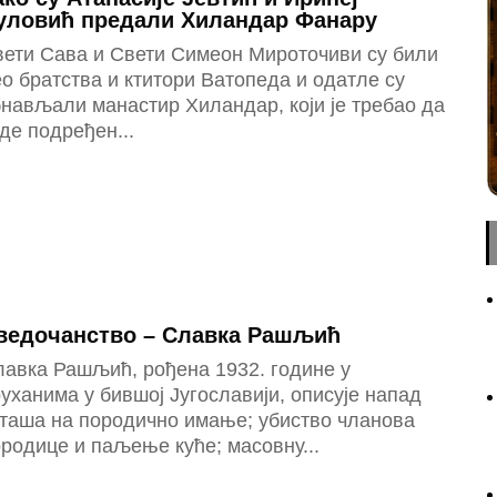
уловић предали Хиландар Фанару
вети Сава и Свети Симеон Мироточиви су били
о братства и ктитори Ватопеда и одатле су
нављали манастир Хиландар, који је требао да
де подређен...
ведочанство – Славка Рашљић
лавка Рашљић, рођена 1932. године у
уханима у бившој Југославији, описује напад
сташа на породично имање; убиство чланова
родице и паљење куће; масовну...