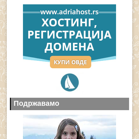
Подржавамо