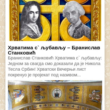
Хрватима с` љубављу – Бранислав
Станковић
Бранислав Станковић Хрватима с` љубављу:
Једном за свагда смо доказали да је Никола
Тесла Србин! Хрватски Вечерњи лист
покренуо је пројекат под називом...