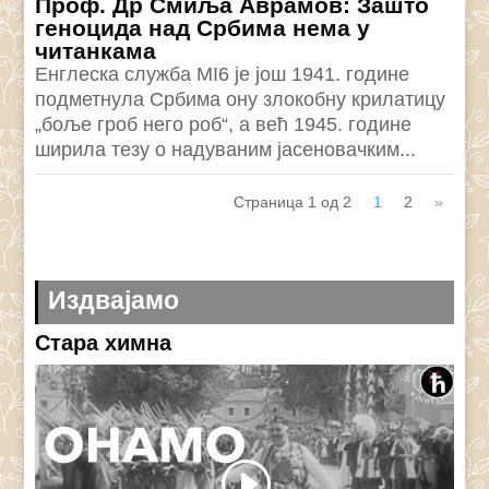
Проф. Др Смиља Аврамов: Зашто
геноцида над Србима нема у
читанкама
Енглеска служба МI6 је још 1941. године
подметнула Србима ону злокобну крилатицу
„боље гроб него роб“, а већ 1945. године
ширила тезу о надуваним јасеновачким...
Страница 1 од 2
1
2
»
Издвајамо
Стара химна