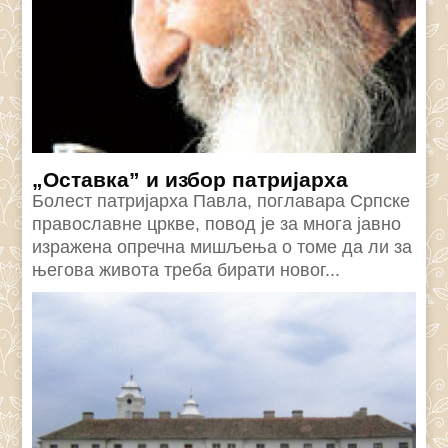
„Оставка” и избор патријарха
Болест патријарха Павла, поглавара Српске
православне цркве, повод је за многа јавно
изражена опречна мишљења о томе да ли за
његова живота треба бирати новог...