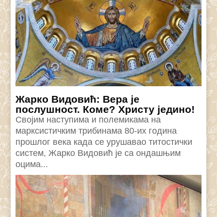
Жарко Видовић: Вера је
послушност. Коме? Христу једино!
Својим наступима и полемикама на
марксистичким трибинама 80-их година
прошлог века када се урушавао титостички
систем, Жарко Видовић је са ондашњим
оцима...