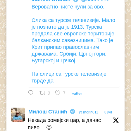
Вероватно нисте чули за ово.
Слика са турске телевизије. Мало
је познато да је 1913. Турска
предала све европске територије
балканским савезницима. Тако је
Крит припао православним
државама. Србији, Црној гори,
Бугарској и Грчкој.
На слици са турске телевизије
тврде да
2
7
Twitter
Милош Станић
@shorin011
·
8 јул
Некада ромејски цар, а данас
пиво… 🙂