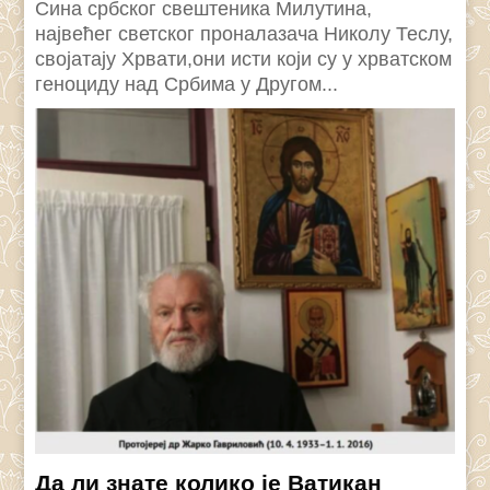
Сина србског свештеника Милутина,
највећег светског проналазача Николу Теслу,
својатају Хрвати,они исти који су у хрватском
геноциду над Србима у Другом...
Да ли знате колико је Ватикан