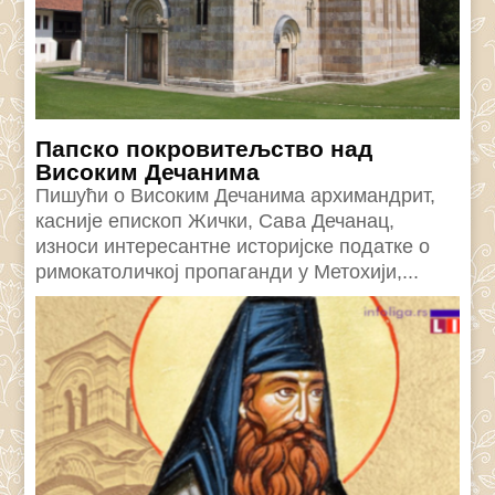
Папско покровитељство над
Високим Дечанима
Пишући о Високим Дечанима архимандрит,
касније епископ Жички, Сава Дечанац,
износи интересантне историјске податке о
римокатоличкој пропаганди у Метохији,...