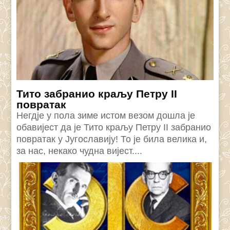
Тито забранио краљу Петру II
повратак
Негдје у пола зиме истом везом дошла је
обавијест да је Тито краљу Петру II забранио
повратак у Југославију! То је била велика и,
за нас, некако чудна вијест....