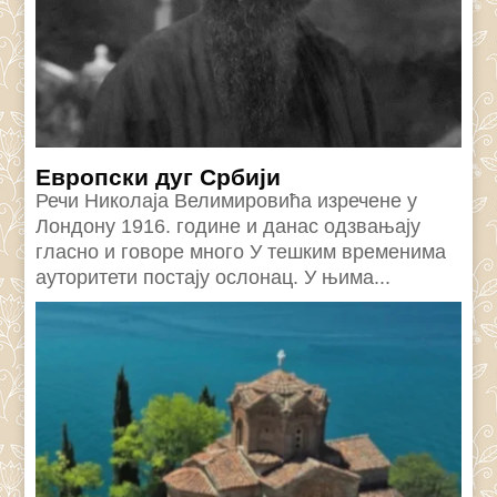
Eвропски дуг Србији
Речи Николаjа Велимировића изречене у
Лондону 1916. године и данас одзвањаjу
гласно и говоре много У тешким временима
ауторитети постаjу ослонац. У њима...