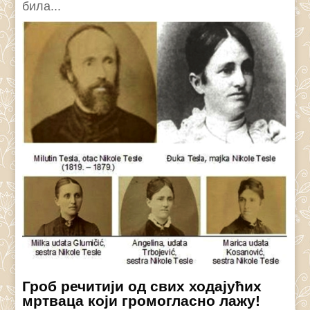
била...
Гроб речитији од свих ходајућих
мртваца који громогласно лажу!