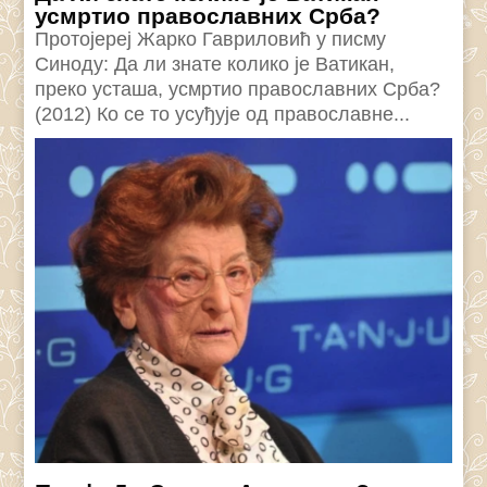
усмртио православних Срба?
Протојереј Жарко Гавриловић у писму
Синоду: Да ли знате колико је Ватикан,
преко усташа, усмртио православних Срба?
(2012) Ко се то усуђује од православне...