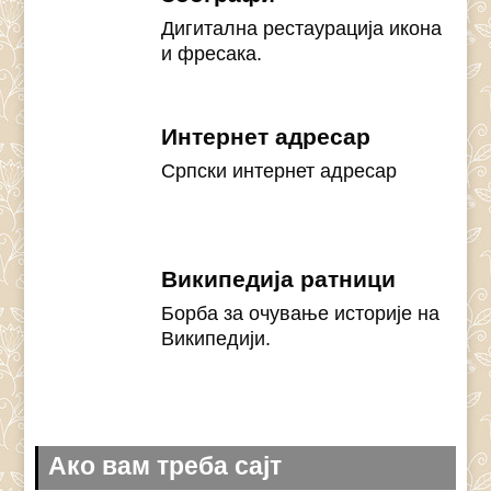
Дигитална рестаурација икона
и фресака.
Интернет адресар
Српски интернет адресар
Википедија ратници
Борба за очување историје на
Википедији.
Ако вам треба сајт