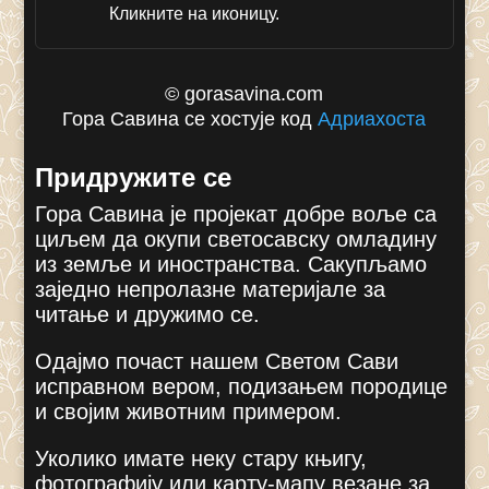
Кликните на иконицу.
© gorasavina.com
Гора Савина се хостује код
Адриахоста
Придружите се
Гора Савина је пројекат добре воље са
циљем да окупи светосавску омладину
из земље и иностранства. Сакупљамо
заједно непролазне материјале за
читање и дружимо се.
Одајмо почаст нашем Светом Сави
исправном вером, подизањем породице
и својим животним примером.
Уколико имате неку стару књигу,
фотографију или карту-мапу везане за