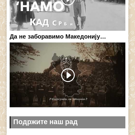
Да не заборавимо Македонију…
Подржите наш рад