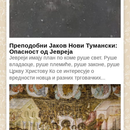
Преподобни Јаков Нови Тумански:
Опасност од Јевреја
Јевреји имају план по коме руше свет. Руше
владаоце, руше племиће, руше законе, руше
Цркву Христову Ко се интересује о
вредности новца и разних трговачких...