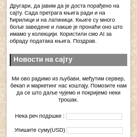
Другари, да јавим да је доста порађено на
сајту. Сада претрага књига ради и на
ћирилици и на латиници. Књиге су много
боље заведене и лакше је пронаћи оно што
имамо у колекцији. Користили смо AI за
обраду података књига. Поздрав.
Новости на сајту
Ми ово радимо из љубави, међутим сервер,
бекап и маркетинг нас коштају. Помозите нам
да се што даље чујемо и покријемо неки
трошак.
Нека реч подршке :
Упишите суму(USD)