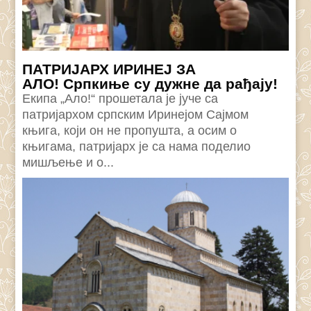
ПАТРИЈАРХ ИРИНЕЈ ЗА
АЛО! Српкиње су дужне да рађају!
Екипа „Ало!“ прошетала је јуче са
патријархом српским Иринејом Сајмом
књига, који он не пропушта, а осим о
књигама, патријарх је са нама поделио
мишљење и о...