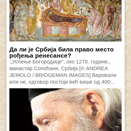
Да ли је Србија била право место
рођења ренесансе?
‘„Успење Богородице“, око 1270. године,,
манастир Сопоћани, Србија [© ANDREA
JEMOLO / BRIDGEMAN IMAGES] Веровали
или не, одговор постоји већ више од 400...