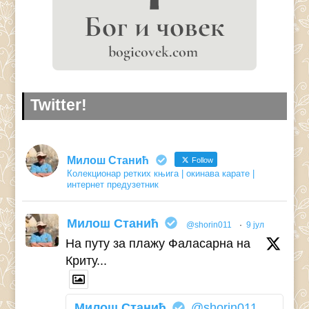
Twitter!
Милош Станић
Follow
Колекционар ретких књига | окинава карате |
интернет предузетник
Милош Станић
@shorin011
·
9 јул
На путу за плажу Фаласарна на
Криту...
Милош Станић
@shorin011