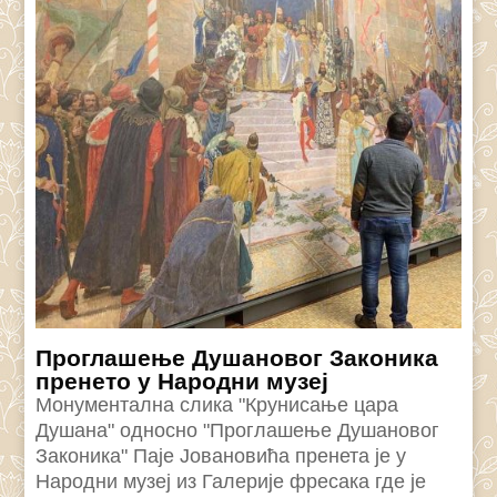
Проглашење Душановог Законика
пренето у Народни музеј
Монументална слика "Крунисање цара
Душана" односно "Проглашење Душановог
Законика" Паје Јовановића пренета је у
Народни музеј из Галерије фресака где је