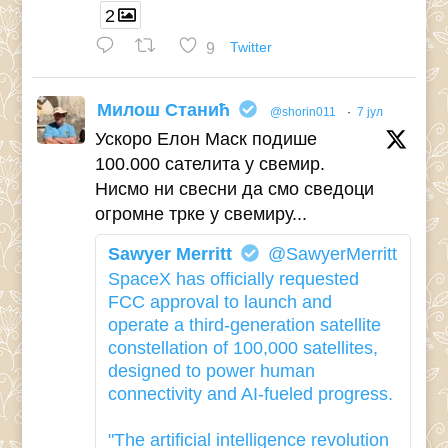
2
9
Twitter
Милош Станић
@shorin011
·
7 јул
Ускоро Елон Маск подише
100.000 сателита у свемир.
Нисмо ни свесни да смо сведоци
огромне трке у свемиру...
Sawyer Merritt
@SawyerMerritt
SpaceX has officially requested
FCC approval to launch and
operate a third-generation satellite
constellation of 100,000 satellites,
designed to power human
connectivity and AI-fueled progress.
"The artificial intelligence revolution