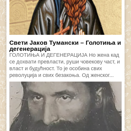
Свети Јаков Тумански – Голотиња и
дегенерација
ГОЛОТИЊА И ДЕГЕНЕРАЦИЈА Но жена кад
се дохвати превласти, руши човекову част, и
власт и будућност. То је особина свих
револуција и свих безакоња. Од женског...