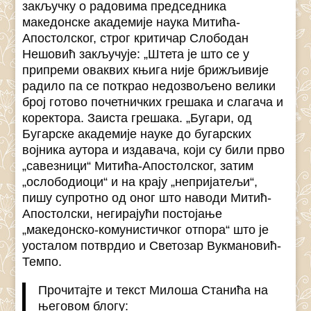
закључку о радовима председника
македонске академије наука Митића-
Апостолског, строг критичар Слободан
Нешовић закључује: „Штета је што се у
припреми оваквих књига није брижљивије
радило па се поткрао недозвољено велики
број готово почетничких грешака и слагача и
коректора. Заиста грешака. „Бугари, од
Бугарске академије науке до бугарских
војника аутора и издавача, који су били прво
„савезници“ Митића-Апостолског, затим
„ослободиоци“ и на крају „непријатељи“,
пишу супротно од оног што наводи Митић-
Апостолски, негирајући постојање
„македонско-комунистичког отпора“ што је
уосталом потврдио и Светозар Вукмановић-
Темпо.
Прочитајте и текст Милоша Станића на
његовом блогу: