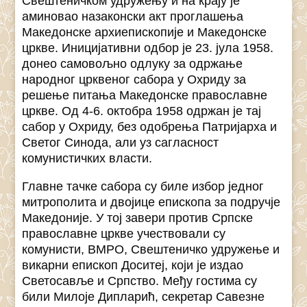
Свештеничком удружењу и на крају је
аминовао назаконски акт проглашења
Македонске архиепископије и Македонске
цркве. Иницијативни одбор је 23. јула 1958.
донео самовољно одлуку за одржање
народног црквеног сабора у Охриду за
решење питања Македонске православне
цркве. Од 4-6. октобра 1958 одржан је тај
сабор у Охриду, без одобрења Патријарха и
Светог Синода, али уз сагласност
комунистичких власти.
Главне тачке сабора су биле избор једног
митрополита и двојице епископа за подручје
Македоније. У тој завери против Српске
православне цркве учествовали су
комунисти, ВМРО, Свештеничко удружење и
викарни епископ Доситеј, који је издао
Светосавље и Српство. Међу гостима су
били Милоје Дипларић, секретар Савезне