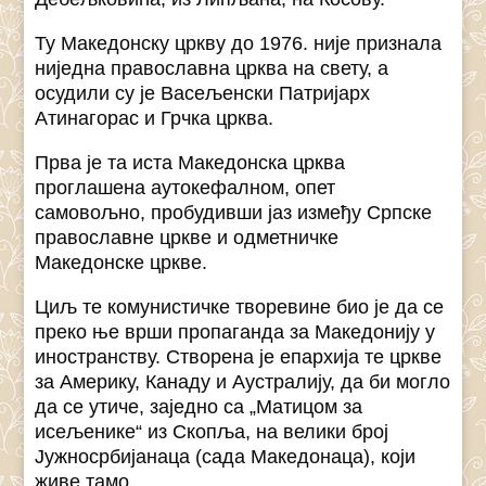
Ту Македонску цркву до 1976. није признала
ниједна православна црква на свету, а
осудили су је Васељенски Патријарх
Атинагорас и Грчка црква.
Прва је та иста Македонска црква
проглашена аутокефалном, опет
самовољно, пробудивши јаз између Српске
православне цркве и одметничке
Македонске цркве.
Циљ те комунистичке творевине био је да се
преко ње врши пропаганда за Македонију у
иностранству. Створена је епархија те цркве
за Америку, Канаду и Аустралију, да би могло
да се утиче, заједно са „Матицом за
исељенике“ из Скопља, на велики број
Јужносрбијанаца (сада Македонаца), који
живе тамо.