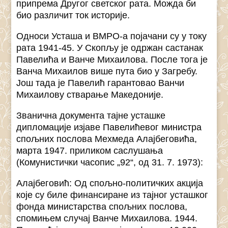
припрема Другог светског рата. Можда би
био различит ток историје.
Односи Усташа и ВМРО-а појачани су у току
рата 1941-45. У Скопљу је одржан састанак
Павелића и Ванче Михаилова. После тога је
Ванча Михаилов више пута био у Загребу.
Још тада је Павелић гарантовао Ванчи
Михаилову стварање Македоније.
Званична документа тајне усташке
дипломације изјаве Павелићевог министра
спољних послова Мехмеда Алајбеговића,
марта 1947. приликом саслушања
(Комунистички часопис „92“, од 31. 7. 1973):
Алајбеговић: Од спољно-политичких акција
које су биле финансиране из тајног усташког
фонда министарства спољних послова,
спомињем случај Ванче Михаилова. 1944.