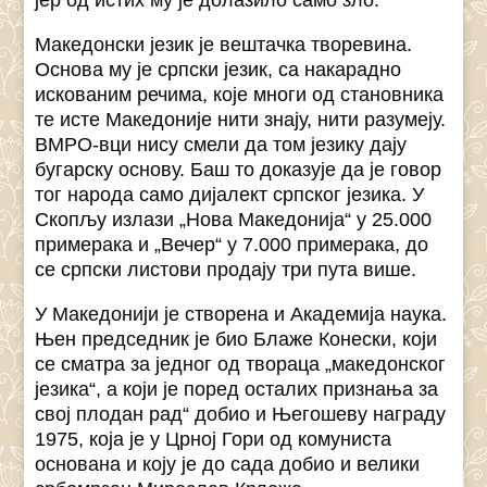
јер од истих му је долазило само зло.
Македонски језик је вештачка творевина.
Основа му је српски језик, са накарадно
искованим речима, које многи од становника
те исте Македоније нити знају, нити разумеју.
ВМРО-вци нису смели да том језику дају
бугарску основу. Баш то доказује да је говор
тог народа само дијалект српског језика. У
Скопљу излази „Нова Македонија“ у 25.000
примерака и „Вечер“ у 7.000 примерака, до
се српски листови продају три пута више.
У Македонији је створена и Академија наука.
Њен председник је био Блаже Конески, који
се сматра за једног од твораца „македонског
језика“, а који је поред осталих признања за
свој плодан рад“ добио и Његошеву награду
1975, која је у Црној Гори од комуниста
основана и коју је до сада добио и велики