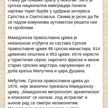
стању да помаже браћу у невољи. Зато је
српска национална емиграција понела
најтежи терет борбе у одбрани интереса
Српства и Светосавља. Свима је јасно да ће
се падом комунизма аутоматски решити сви
ти проблеми.
Македонска православна црква је
неканонски отуђила из састава Српске
православне цркве 86 српска манастира, 814
црквених општина и 953 цркве. Исте користи
у туристичке сврхе, нарочито фреске и иконе
старих српских мајстора, најчувенијих из
доба краља Милутина и цара Душана.
Међутим, Српска православна црква до
1976. није званично признала Македонску
цркву. „Македонски митрополит, архиепископ
и епископи“ се налазе „под истрагом“ и
њихов рад се сматра незаконитим.