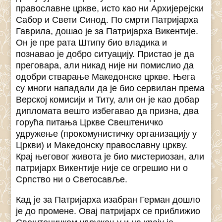
православне цркве, исто као ни Архијерејски
Сабор и Свети Синод. По смрти Патријарха
Гаврила, дошао је за Патријарха Викентије.
Он је пре рата Штипу био владика и
познавао је добро ситуацију. Пристао је да
преговара, али никад није ни помислио да
одобри стварање Македонске цркве. Њега
су многи нападали да је био сервилан према
Верској комисији и Титу, али он је као добар
дипломата вешто избегавао да призна, два
горућа питања Цркве Свештеничко
удружење (прокомунистичку организацију у
Цркви) и Македонску православну цркву.
Крај његовог живота је био мистериозан, али
патријарх Викентије није се огрешио ни о
Српство ни о Светосавље.
Кад је за Патријарха изабран Герман дошло
је до промене. Овај патријарх се приближио