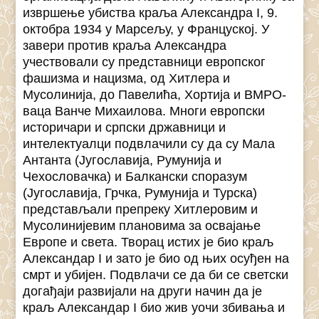
извршење убиства краља Александра I, 9.
октобра 1934 у Марсељу, у Француској. У
завери против краља Александра
учествовали су представници европског
фашизма и нацизма, од Хитлера и
Мусолинија, до Павелића, Хортија и ВМРО-
ваца Ванче Михаилова. Многи европски
историчари и српски државници и
интелектуалци подвлачили су да су Мала
Антанта (Југославија, Румунија и
Чехословачка) и Балкански споразум
(Југославија, Грчка, Румунија и Турска)
представљали препреку Хитлеровим и
Мусолинијевим плановима за освајање
Европе и света. Творац истих је био краљ
Александар I и зато је био од њих осуђен на
смрт и убијен. Подвлачи се да би се светски
догађаји развијали на други начин да је
краљ Александар I био жив уочи збивања и