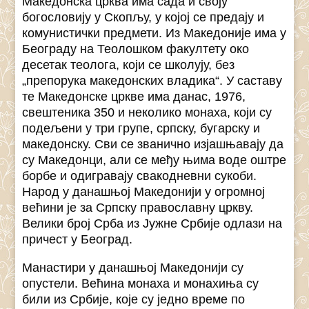
Македонска црква има сада и своју
богословију у Скопљу, у којој се предају и
комунистички предмети. Из Македоније има у
Београду на Теолошком факултету око
десетак теолога, који се школују, без
„препорука македонских владика“. У саставу
те Македонске цркве има данас, 1976,
свештеника 350 и неколико монаха, који су
подељени у три групе, српску, бугарску и
македонску. Сви се званично изјашњавају да
су Македонци, али се међу њима воде оштре
борбе и одигравају свакодневни сукоби.
Народ у данашњој Македонији у огромној
већини је за Српску православну цркву.
Велики број Срба из Јужне Србије одлази на
причест у Београд.
Манастири у данашњој Македонији су
опустели. Већина монаха и монахиња су
били из Србије, које су једно време по