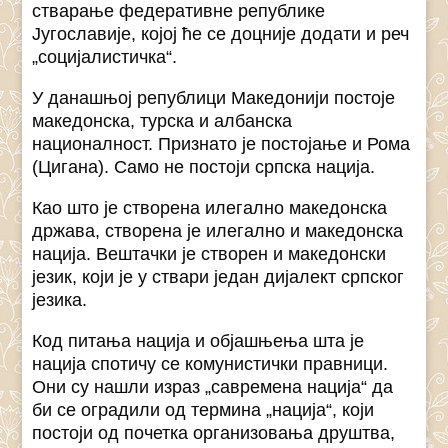
стварање федеративне републике
Југославије, којој ће се доцније додати и реч
„социјалистичка“.
У данашњој републици Македонији постоје
македонска, турска и албанска
националност. Признато је постојање и Рома
(Цигана). Само не постоји српска нација.
Као што је створена илегално македонска
држава, створена је илегално и македонска
нација. Вештачки је створен и македонски
језик, који је у ствари један дијалект српског
језика.
Код питања нација и објашњења шта је
нација спотичу се комунистички правници.
Они су нашли израз „савремена нација“ да
би се оградили од термина „нација“, који
постоји од почетка организовања друштва,