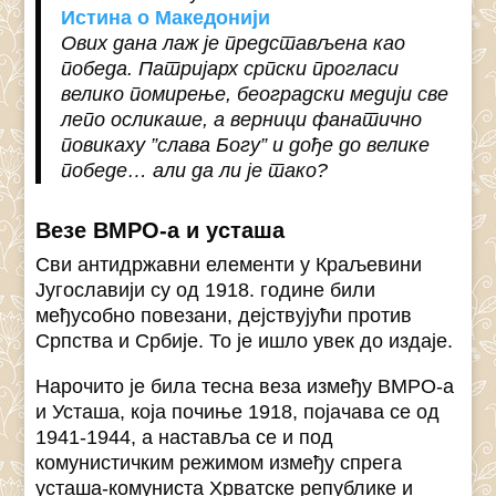
Истина о Македонији
Ових дана лаж је представљена као
победа. Патријарх српски прогласи
велико помирење, београдски медији све
лепо осликаше, а верници фанатично
повикаху ”слава Богу” и дође до велике
победе… али да ли је тако?
Везе ВМРО-а и усташa
Сви антидржавни елементи у Краљевини
Југославији су од 1918. године били
међусобно повезани, дејствујући против
Српства и Србије. То је ишло увек до издаје.
Нарочито је била тесна веза између ВМРО-а
и Усташа, која почиње 1918, појачава се од
1941-1944, а наставља се и под
комунистичким режимом између спрега
усташа-комуниста Хрватске републике и