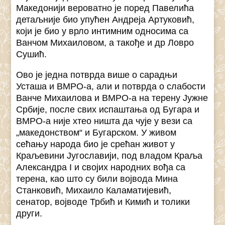
Македонији вероватно је поред Павелића
детаљније био упућен Андреја Артуковић,
који је био у врло интимним односима са
Ванчом Михаиловом, а такође и др Ловро
Сушић.
Ово је једна потврда више о сарадњи
Усташа и ВМРО-а, али и потврда о слабости
Ванче Михаилова и ВМРО-а на терену Јужне
Србије, после свих испаштања од Бугара и
ВМРО-а није хтео ништа да чује у вези са
„македонством“ и Бугарском. У живом
сећању народа био је срећан живот у
Краљевини Југославији, под владом Краља
Александра I и својих народних вођа са
терена, као што су били војвода Мина
Станковић, Михаило Каламатијевић,
сенатор, војводе Трбић и Кимић и толики
други.