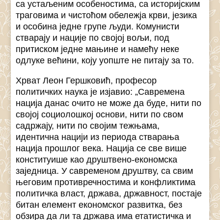
са устаљеним особеностима, са историјским
траговима и чистоћом обележја крви, језика
и особина једне групе људи. Комунисти
стварају и нације по својој вољи, под
притиском једне мањине и намећу неке
одлуке већини, коју уопште не питају за то.
Хрват Леон Гершковић, професор
политичких наука је изјавио: „Савремена
нација данас очито не може да буде, нити по
својој социолошкој основи, нити по свом
садржају, нити по својим тежњама,
идентична нацији из периода стварања
нација прошлог века. Нација се све више
конституише као друштвено-економска
заједница. У савременом друштву, са свим
његовим противречностима и конфликтима
политичка власт, држава, државност, постаје
битан елемент економског развитка, без
обзира да ли та држава има етатистичка и