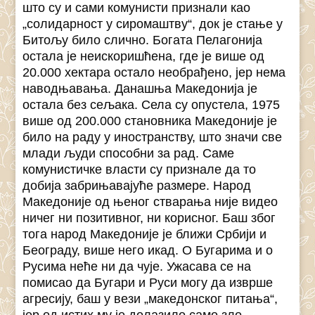
што су и сами комунисти признали као
„солидарност у сиромаштву“, док је стање у
Битољу било слично. Богата Пелагонија
остала је неискоришћена, где је више од
20.000 хектара остало необрађено, јер нема
наводњавања. Данашња Македонија је
остала без сељака. Села су опустела, 1975
више од 200.000 становника Македоније је
било на раду у иностранству, што значи све
млади људи способни за рад. Саме
комунистичке власти су признале да то
добија забрињавајуће размере. Народ
Македоније од њеног стварања није видео
ничег ни позитивног, ни корисног. Баш због
тога народ Македоније је ближи Србији и
Београду, више него икад. О Бугарима и о
Русима неће ни да чује. Ужасава се на
помисао да Бугари и Руси могу да изврше
агресију, баш у вези „македонског питања“,