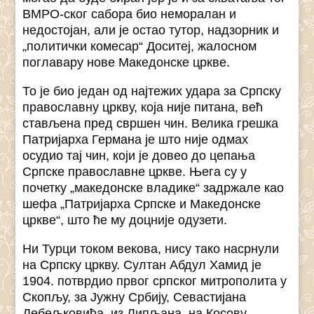
ВМРО-ског сабора био неморалан и
недостојан, али је остао тутор, надзорник и
„политички комесар“ Доситеј, жалосном
поглавару нове Македонске цркве.
То је био један од најтежих удара за Српску
православну цркву, која није питана, већ
стављена пред свршен чин. Велика грешка
Патријарха Германа је што није одмах
осудио тај чин, који је довео до цепања
Српске православне цркве. Њега су у
почетку „македонске владике“ задржале као
шефа „Патријарха Српске и Македонске
цркве“, што ће му доцније одузети.
Ни Турци током векова, нису тако насрнули
на Српску цркву. Султан Абдул Хамид је
1904. потврдио првог српског митрополита у
Скопљу, за Јужну Србију, Севастијана
Дебељковића, из Липљана, на Косову.