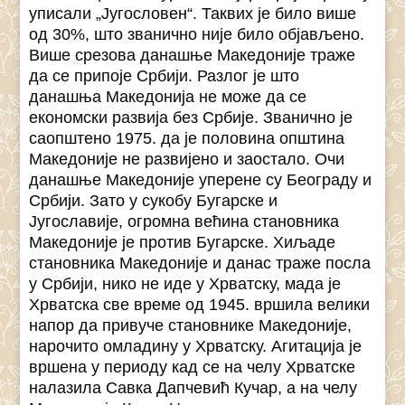
уписали „Југословен“. Таквих је било више
од 30%, што званично није било објављено.
Више срезова данашње Македоније траже
да се припоје Србији. Разлог је што
данашња Македонија не може да се
економски развија без Србије. Званично је
саопштено 1975. да је половина општина
Македоније не развијено и заостало. Очи
данашње Македоније уперене су Београду и
Србији. Зато у сукобу Бугарске и
Југославије, огромна већина становника
Македоније је против Бугарске. Хиљаде
становника Македоније и данас траже посла
у Србији, нико не иде у Хрватску, мада је
Хрватска све време од 1945. вршила велики
напор да привуче становнике Македоније,
нарочито омладину у Хрватску. Агитација је
вршена у периоду кад се на челу Хрватске
налазила Савка Дапчевић Кучар, а на челу