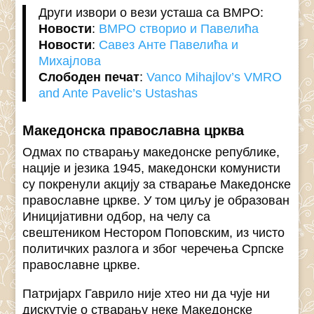
Други извори о вези усташа са ВМРО:
Новости
:
ВМРО створио и Павелића
Новости
:
Савез Анте Павелића и
Михајлова
Слободен печат
:
Vanco Mihajlov’s VMRO
and Ante Pavelic’s Ustashas
Македонска православна црква
Одмах по стварању македонске републике,
нације и језика 1945, македонски комунисти
су покренули акцију за стварање Македонске
православне цркве. У том циљу је образован
Иницијативни одбор, на челу са
свештеником Нестором Поповским, из чисто
политичких разлога и због черечења Српске
православне цркве.
Патријарх Гаврило није хтео ни да чује ни
дискутује о стварању неке Македонске