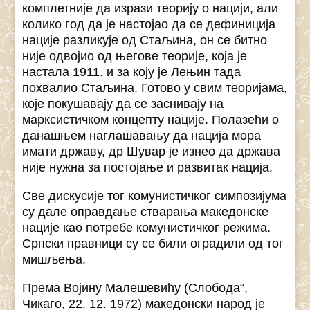
комплетније да изрази теорију о нацији, али
колико год да је настојао да се дефиниција
нације разликује од Стаљина, он се битно
није одвојио од његове теорије, која је
настала 1911. и за коју је Лењин тада
похвалио Стаљина. Готово у свим теоријама,
које покушавају да се заснивају на
марксистичком концепту нације. Полазећи о
данашњем наглашавању да нација мора
имати државу, др Шувар је изнео да држава
није нужна за постојање и развитак нација.
Све дискусије тог комунистичког симпозијума
су дале оправдање стварања македонске
нације као потребе комунистичког режима.
Српски правници су се били оградили од тог
мишљења.
Према Војину Малешевићу (Слобода“,
Чикаго, 22. 12. 1972) македонски народ је