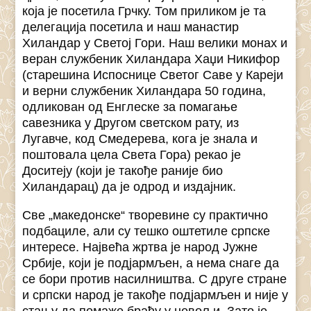
која је посетила Грчку. Том приликом је та
делегација посетила и наш манастир
Хиландар у Светој Гори. Наш велики монах и
веран службеник Хиландара Хаџи Никифор
(старешина Испоснице Светог Саве у Кареји
и верни службеник Хиландара 50 година,
одликован од Енглеске за помагање
савезника у Другом светском рату, из
Лугавче, код Смедерева, кога је знала и
поштовала цела Света Гора) рекао је
Доситеју (који је такође раније био
Хиландарац) да је одрод и издајник.
Све „македонске“ творевине су практично
подбациле, али су тешко оштетиле српске
интересе. Највећа жртва је народ Јужне
Србије, који је подјармљен, а нема снаге да
се бори против насилништва. С друге стране
и српски народ је такође подјармљен и није у