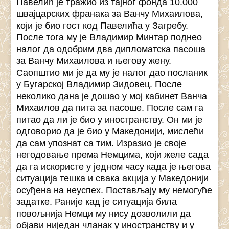
Павелић је тражио из тајног фонда 10.000
швајцарских франака за Ванчу Михаилова,
који је био гост код Павелића у Загребу.
После тога му је Владимир Минтар поднео
налог да одобрим два дипломатска пасоша
за Ванчу Михаилова и његову жену.
Саопштио ми је да му је налог дао посланик
у Бугарској Владимир Зидовец. После
неколико дана је дошао у мој кабинет Ванча
Михаилов да пита за пасоше. После сам га
питао да ли је био у иностранству. Он ми је
одговорио да је био у Македонији, мислећи
да сам упознат са тим. Изразио је своје
негодовање према Немцима, који желе сада
да га искористе у једном часу када је његова
ситуација тешка и свака акција у Македонији
осуђена на неуспех. Постављају му немогуће
задатке. Раније кад је ситуација била
повољнија Немци му нису дозволили да
објави ниједан чланак у иностранству и у