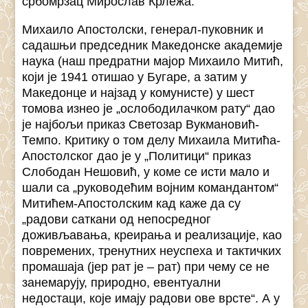
србомрзац Мирослав Крлежа.
Михаило Апостолски, генерал-пуковник и
садашњи председник Македонске академије
наука (наш предратни мајор Михаило Митић,
који је 1941 отишао у Бугаре, а затим у
Македонце и најзад у комунисте) у шест
томова изнео је „ослободилачком рату“ дао
је најбољи приказ Светозар Вукмановић-
Темпо. Критику о том делу Михаила Митића-
Апостолског дао је у „Политици“ приказ
Слободан Нешовић, у коме се исти мало и
шали са „руководећим војним командантом“
Митићем-Апостолским кад каже да су
„радови саткани од непосредног
доживљавања, креирања и реализације, као
повремених, тренутних неуспеха и тактичких
промашаја (јер рат је – рат) при чему се не
занемарују, природно, евентуални
недостаци, које имају радови ове врсте“. А у