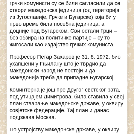
грчки комунисти су се били сагласили да се
створи македонска јединица (од територија
из Југославије, Грчке и Бугарске) која би у
прво време била посебна јединица, а
доцније под Бугарском. Сви остали Грци –
без обзира на политичке партије – су то
жигосали као издајство грчких комуниста.
Професор Петар Захаров је 31. 8. 1972. био
ухапшени у Гњилану што је тврдио да
македонски народ не постоји и да
Македонија треба да припадне Бугарској.
Коминтерна је још пре Другог светског рата,
под утицајем Димитрова, била ставила у свој
план стварање македонске државе, у оквиру
совјетске федерације. Тај план и данас
подржава Москва.
По устројству македонске државе, у оквиру