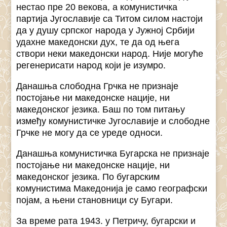
нестао пре 20 векова, а комунистичка
партија Југославије са Титом силом настоји
да у душу српског народа у Јужној Србији
удахне македонски дух, те да од њега
створи неки македонски народ. Није могуће
регенерисати народ који је изумро.
Данашња слободна Грчка не признаје
постојање ни македонске нације, ни
македонског језика. Баш по том питању
између комунистичке Југославије и слободне
Грчке не могу да се уреде односи.
Данашња комунистичка Бугарска не признаје
постојање ни македонске нације, ни
македонског језика. По бугарским
комунистима Македонија је само географски
појам, а њени становници су Бугари.
За време рата 1943. у Петричу, бугарски и