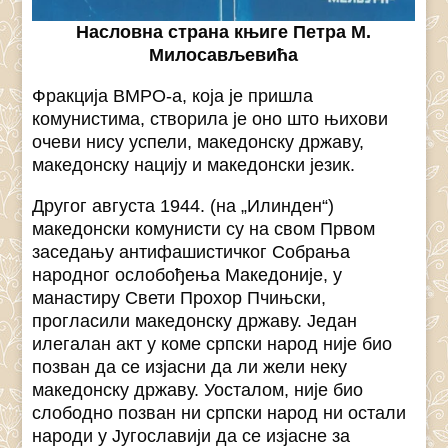
Насловна страна књиге Петра М.
Милосављевића
Фракција ВМРО-а, која је пришла
комунистима, створила је оно што њихови
очеви нису успели, македонску државу,
македонску нацију и македонски језик.
Другог августа 1944. (на „Илинден“)
македонски комунисти су на свом Првом
заседању антифашистичког Собрања
народног ослобођења Македоније, у
манастиру Свети Прохор Пчињски,
прогласили македонску државу. Један
илегалан акт у коме српски народ није био
позван да се изјасни да ли жели неку
македонску државу. Уосталом, није био
слободно позван ни српски народ ни остали
народи у Југославији да се изјасне за