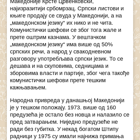
Македоније Крсте Црвенковски,
најизразитији србомрзац. Српски листови и
књиге продају се свуда у Македонији, а на
„македонском језику“ их нико и не чита.
Комунистички шефови се због тога жале и
прете оштрим казнама. У вештачком
„македонском језику“ има више од 50%
српских речи, а народ у свакодневном
разговору употребљава српски језик. То се
дешава и на скуповима, седницама и
зборовима власти и партије, због чега такође
комунистички шефови прете тешким
кажњавањем.
Народна привреда у данашњој Македонији
је у тешком положају. 1973. више од 160
предузећа је остало без новца и налазило се
пред затварањем. Ниједно предузеће не
ради без губитка. У некад богатом Штипу
радници у 1975 су имали најнижа примања