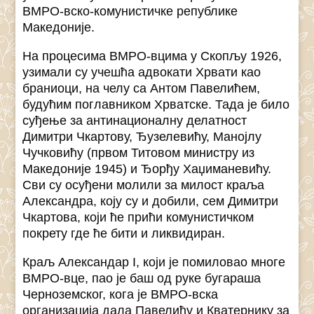
ВМРО-вско-комунистичке републике
Македоније.
На процесима ВМРО-вцима у Скопљу 1926,
узимали су учешћа адвокати Хрвати као
браниоци, на челу са Антом Павелићем,
будућим поглавником Хрватске. Тада је било
суђење за антинационалну делатност
Димитри Чкартову, Ђузелевићу, Манојлу
Чучковићу (првом Титовом министру из
Македоније 1945) и Ђорђу Хаџиманевићу.
Сви су осуђени молили за милост краља
Александра, коју су и добили, сем Димитри
Чкартова, који ће прићи комунистичком
покрету где ће бити и ликвидиран.
Краљ Александар I, који је помиловао многе
ВМРО-вце, пао је баш од руке бугараша
Черноземског, кога је ВМРО-вска
организација дала Павелићу и Кватернику за