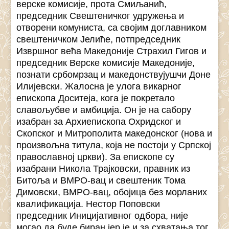
верске комисије, прота Смиљанић,
председник Свештеничког удружења и
отворени комуниста, са својим доглавником
свештеничком Јелиће, потпредседник
Извршног већа Македоније Страхил Гигов и
председник Верске комисије Македоније,
познати србомрзац и македонствујушчи Доне
Илијевски. Жалосна је улога викарног
епископа Доситеја, кога је покретало
славољубве и амбиција. Он је на сабору
изабран за Архиепископа Охридског и
Скопског и Митрополита македонског (нова и
произвољна титула, која не постоји у Српској
православној цркви). За епископе су
изабрани Никола Трајковски, правник из
Битоља и ВМРО-вац и свештеник Тома
Димовски, ВМРО-вац, обојица без морланих
квалификација. Нестор Поповски
председник Иницијативног одбора, није
могао да буде биран јер је и за схватања тог