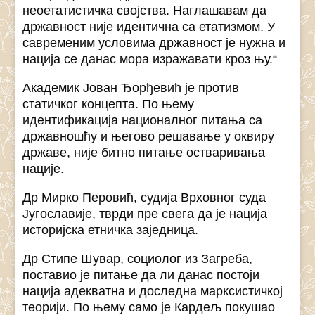
неоетатистичка својства. Наглашавам да
државност није идентична са етатизмом. У
савременим условима државност је нужна и
нација се данас мора изражавати кроз њу.“
Академик Јован Ђорђевић је против
статичког концепта. По њему
идентификација националног питања са
државношћу и његово решавање у оквиру
државе, није битно питање остваривања
нације.
Др Мирко Перовић, судија Врховног суда
Југославије, тврди пре свега да је нација
историјска етничка заједница.
Др Стипе Шувар, социолог из Загреба,
поставио је питање да ли данас постоји
нација адекватна и доследна марксистичкој
теорији. По њему само је Кардељ покушао