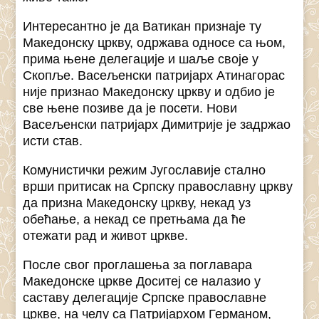
Интересантно је да Ватикан признаје ту
Македонску цркву, одржава односе са њом,
прима њене делегације и шаље своје у
Скопље. Васељенски патријарх Атинагорас
није признао Македонску цркву и одбио је
све њене позиве да је посети. Нови
Васељенски патријарх Димитрије је задржао
исти став.
Комунистички режим Југославије стално
врши притисак на Српску православну цркву
да призна Македонску цркву, некад уз
обећање, а некад се претњама да ће
отежати рад и живот цркве.
После свог проглашења за поглавара
Македонске цркве Доситеј се налазио у
саставу делегације Српске православне
цркве, на челу са Патријархом Германом,