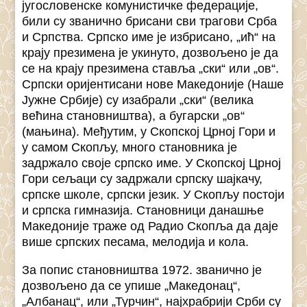
југословенске комунистичке федерације,
били су званично брисани сви трагови Срба
и Српства. Српско име је избрисано, „ић“ на
крају презимена је укинуто, дозвољено је да
се на крају презимена ставља „ски“ или „ов“.
Српски оријентисани нове Македоније (Наше
Јужне Србије) су изабрали „ски“ (велика
већина становништва), а бугарски „ов“
(мањина). Међутим, у Скопској Црној Гори и
у самом Скопљу, много становника је
задржало своје српско име. У Скопској Црној
Гори сељаци су задржали српску шајкачу,
српске школе, српски језик. У Скопљу постоји
и српска гимназија. Становници данашње
Македоније траже од Радио Скопља да даје
више српских песама, мелодија и кола.
За попис становништва 1972. званично је
дозвољено да се упише „Македонац“,
„Албанац“, или „Турчин“, најхрабрији Срби су