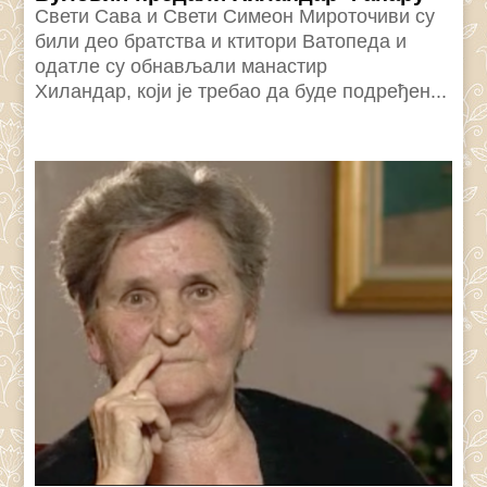
Свети Сава и Свети Симеон Мироточиви су
били део братства и ктитори Ватопеда и
одатле су обнављали манастир
Хиландар, који је требао да буде подређен...