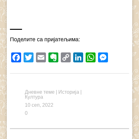
Поделите са пријатељима:
Facebook
Twitter
Email
Evernote
Copy
LinkedIn
WhatsAp
Messe
Link
Дневне теме
|
Историја
|
Култура
10 сеп, 2022
0