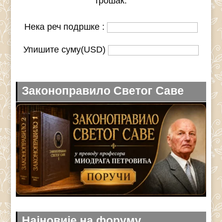
трошак.
Нека реч подршке :
Упишите суму(USD)
Законоправило Светог Саве
Најновије на форуму