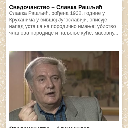
Сведочанство – Славка Рашљић
Славка Рашљић, рођена 1932. године у
Круханима у бившој Југославији, описује
напад усташа на породично имање; убиство
чланова породице и паљење куће; масовну...