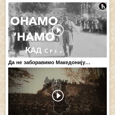
Да не заборавимо Македонију…