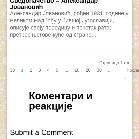
Сведоначство – Александар
Јовановић
Александар Јовановић, рођен 1931. године у
Великом Надбрђу у бившој Југославији,
описује своју породицу и почетак рата;
претрес његове куће од стране...
Страница 1 од
38
1
2
3
4
5
...
10
20
30
...
»
Посл
»
Коментари и
реакције
Submit a Comment