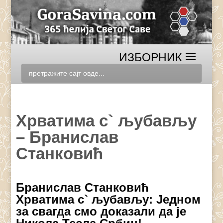
Хрватима с` љубављу
– Бранислав
Станковић
Бранислав Станковић
Хрватима с` љубављу: Једном
за свагда смо доказали да је