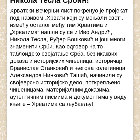
Никола Тесла Србин!
Хрватски Вечерњи лист покренуо је пројекат
под називом „Хрвати који су мењали свет“,
између осталог међу тим Хрватима и
„Хрватима“ нашли су се и Иво Андрић,
Никола Тесла, Руђер Бошковић и још многи
знаменити Срби. Као одговор на то
таблоидско својатање Срба, без икаквих
доказа и историјских чињеница, историчар
Бранислав Станковић и његова колегиница
Александра Нинковић Ташић, начинили су
својеврсно историјско дело, поткрепљено
чињеницама, материјалним доказима,
аутентичним писмима и документима у виду
књиге – Хрватима са љубављу!