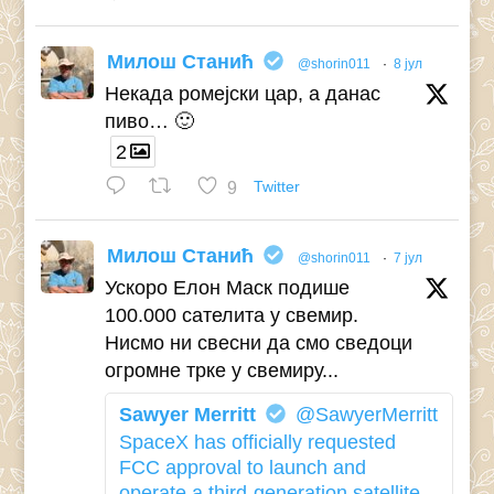
Милош Станић
@shorin011
·
8 јул
Некада ромејски цар, а данас
пиво… 🙂
2
9
Twitter
Милош Станић
@shorin011
·
7 јул
Ускоро Елон Маск подише
100.000 сателита у свемир.
Нисмо ни свесни да смо сведоци
огромне трке у свемиру...
Sawyer Merritt
@SawyerMerritt
SpaceX has officially requested
FCC approval to launch and
operate a third-generation satellite