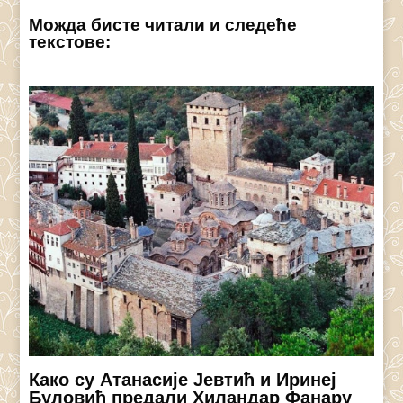
Можда бисте читали и следеће
текстове:
Како су Атанасије Јевтић и Иринеј
Буловић предали Хиландар Фанару