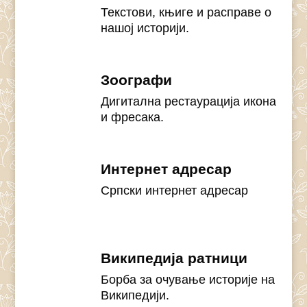
Текстови, књиге и расправе о
нашој историји.
Зоографи
Дигитална рестаурација икона
и фресака.
Интернет адресар
Српски интернет адресар
Википедија ратници
Борба за очување историје на
Википедији.