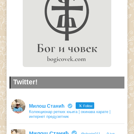
Twitter!
Милош Станић
Follow
Колекционар ретких књига | окинава карате |
интернет предузетник
Милош Станић