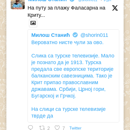
@shorin011
·
9 јул
На путу за плажу Фаласарна на
Криту...
Милош Станић
@shorin011
Вероватно нисте чули за ово.
Слика са турске телевизије. Мало
је познато да је 1913. Турска
предала све европске територије
балканским савезницима. Тако је
Крит припао православним
државама. Србији, Црној гори,
Бугарској и Грчкој.
На слици са турске телевизије
тврде да
2
7
Twitter