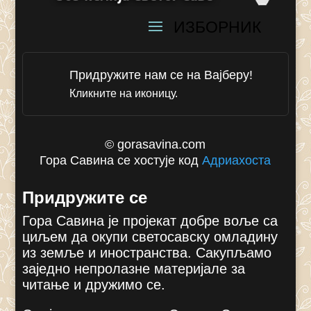
Придружите нам се на Вајберу!
Кликните на иконицу.
© gorasavina.com
Гора Савина се хостује код
Адриахоста
Придружите се
Гора Савина је пројекат добре воље са
циљем да окупи светосавску омладину
из земље и иностранства. Сакупљамо
заједно непролазне материјале за
читање и дружимо се.