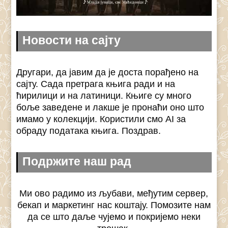
Новости на сајту
Другари, да јавим да је доста порађено на
сајту. Сада претрага књига ради и на
ћирилици и на латиници. Књиге су много
боље заведене и лакше је пронаћи оно што
имамо у колекцији. Користили смо AI за
обраду података књига. Поздрав.
Подржите наш рад
Ми ово радимо из љубави, међутим сервер,
бекап и маркетинг нас коштају. Помозите нам
да се што даље чујемо и покријемо неки