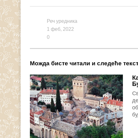
Link
Реч уредника
1 феб, 2022
0
Можда бисте читали и следеће текс
К
Б
С
де
об
бу