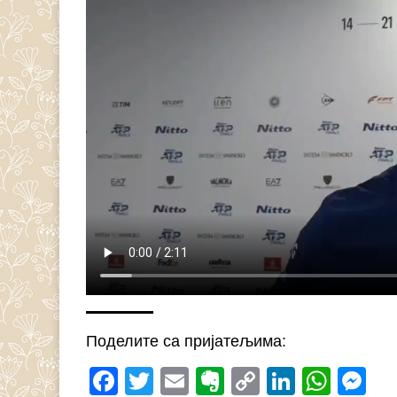
Поделите са пријатељима:
Facebook
Twitter
Email
Evernote
Copy
LinkedI
What
M