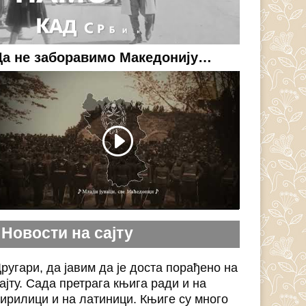
Да не заборавимо Македонију…
Новости на сајту
ругари, да јавим да је доста порађено на
ајту. Сада претрага књига ради и на
ирилици и на латиници. Књиге су много