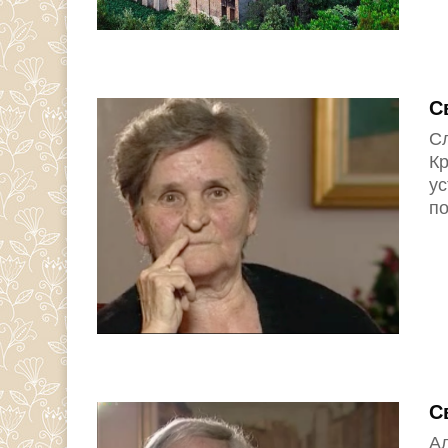
С
С
Кр
у
по
С
Ал