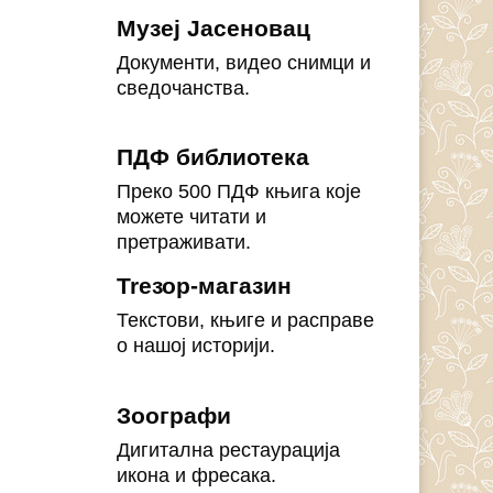
Музеј Јасеновац
Документи, видео снимци и
сведочанства.
ПДФ библиотека
Преко 500 ПДФ књига које
можете читати и
претраживати.
Treзор-магазин
Текстови, књиге и расправе
о нашој историји.
Зоографи
Дигитална рестаурација
икона и фресака.