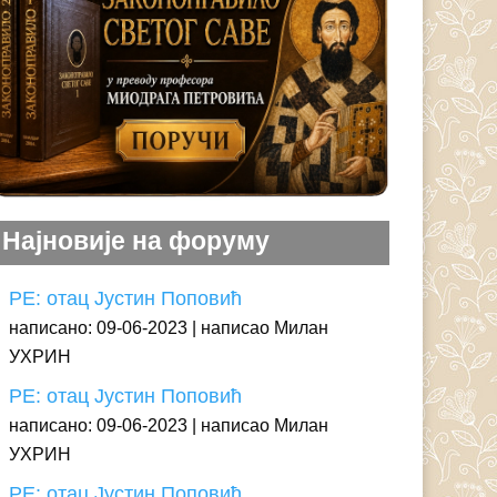
Најновије на форуму
РЕ: отац Јустин Поповић
написано: 09-06-2023
написао Милан
УХРИН
РЕ: отац Јустин Поповић
написано: 09-06-2023
написао Милан
УХРИН
РЕ: отац Јустин Поповић