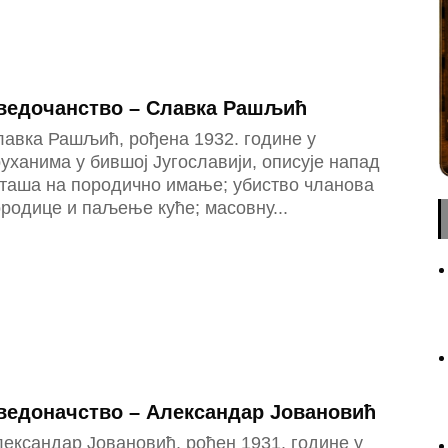
ведочанство – Славка Рашљић
лавка Рашљић, рођена 1932. године у
уханима у бившој Југославији, описује напад
сташа на породично имање; убиство чланова
родице и паљење куће; масовну...
ведоначство – Александар Јовановић
ександар Јовановић, рођен 1931. године у