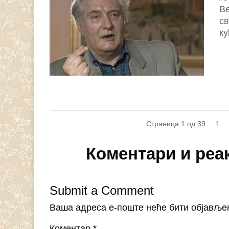
Ве
св
ку
Страница 1 од 39
1
Коментари и реа
Submit a Comment
Ваша адреса е-поште неће бити објавље
Коментар
*