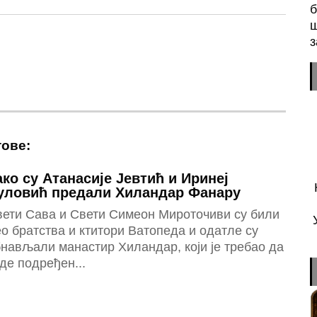
б
ш
з
тове:
ако су Атанасије Јевтић и Иринеј
уловић предали Хиландар Фанару
вети Сава и Свети Симеон Мироточиви су били
о братства и ктитори Ватопеда и одатле су
нављали манастир Хиландар, који је требао да
де подређен...