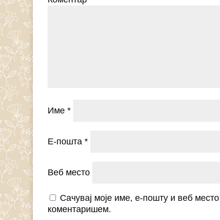
Име
*
Е-пошта
*
Веб место
Сачувај моје име, е-пошту и веб мест
коментаришем.