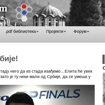
.pdf библиотека
Пројекти
Форум
бије!
стаду него да из стада изађемо…Елита ће увек
 зато је ту неки мали од Србије, да се умеша у