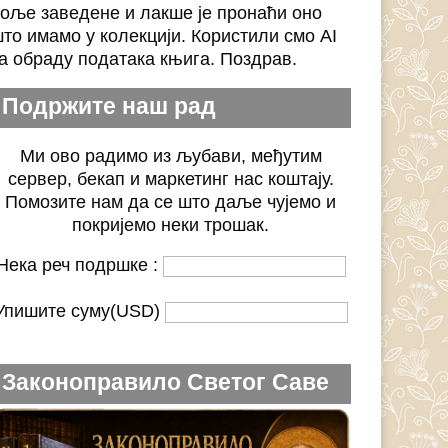
оље заведене и лакше је пронаћи оно
то имамо у колекцији. Користили смо AI
а обраду података књига. Поздрав.
Подржите наш рад
Ми ово радимо из љубави, међутим
сервер, бекап и маркетинг нас коштају.
Помозите нам да се што даље чујемо и
покријемо неки трошак.
Нека реч подршке :
Упишите суму(USD)
Законоправило Светог Саве