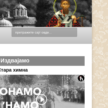
Издвајамо
Стара химна