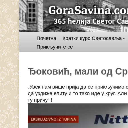
Почетна
Кратки курс Светосавља
Прикључите се
Ђоковић, мали од Ср
„Увек нам више прија да се прикључимо 
да уздиже елиту и то тако иде у круг. Али
ту причу“ !