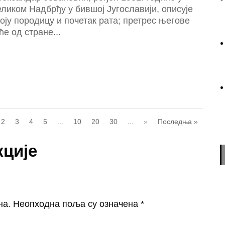
ликом Надбрђу у бившој Југославији, описује
оју породицу и почетак рата; претрес његове
ће од стране...
2
3
4
5
...
10
20
30
...
»
Последња »
кције
на.
Неопходна поља су означена
*