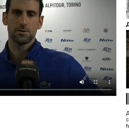
Д
с
n
sApp
essenger
ћ