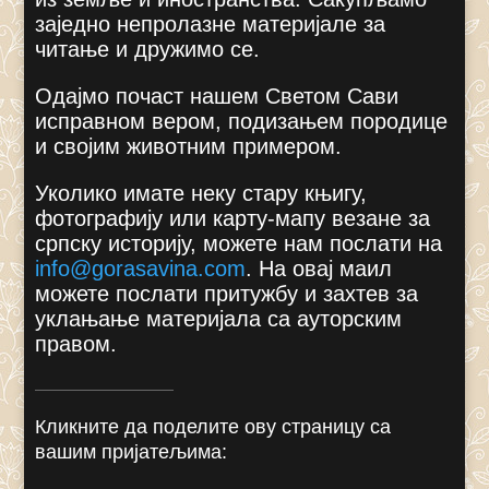
заједно непролазне материјале за
читање и дружимо се.
Одајмо почаст нашем Светом Сави
исправном вером, подизањем породице
и својим животним примером.
Уколико имате неку стару књигу,
фотографију или карту-мапу везане за
српску историју, можете нам послати на
info@gorasavina.com
.
На овај маил
можете послати притужбу и захтев за
уклањање материјала са ауторским
правом.
Кликните да поделите ову страницу са
вашим пријатељима: