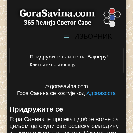
Придружите нам се на Вајберу!
Кликните на иконицу.
© gorasavina.com
Гора Савина се хостује код
Адриахоста
Придружите се
Гора Савина је пројекат добре воље са
циљем да окупи светосавску омладину
из земље и иностранства. Сакупљамо