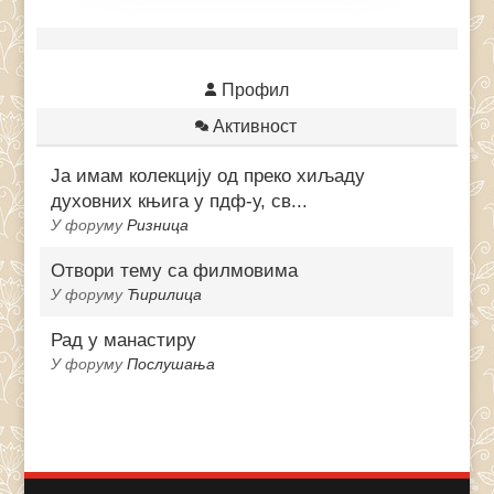
Профил
Активност
Ја имам колекцију од преко хиљаду
духовних књига у пдф-у, св...
У форуму
Ризница
Отвори тему са филмовима
У форуму
Ћирилица
Рад у манастиру
У форуму
Послушања