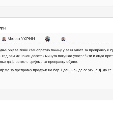
РИН
Милан УХРИН
дње објаве више сам обратио пажњу у вези алата за преправку и б
 - кад сам их након десетак минута покушао употребити и онда при
ње да је истекло вријеме за преправку објаве.
јеме за преправку продужи на бар 1 дан, или да се укине тј. да се