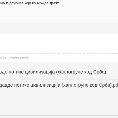
ма и другима који их можда траже.
 се: 4 године раније
вде потиче цивилизација (хаплогрупе код Срба)
давде потиче цивилизација (хаплогрупе код Срба).pd