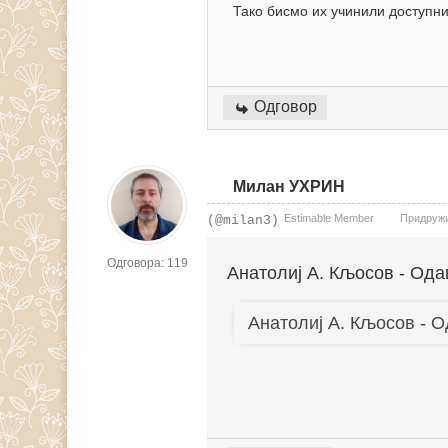
Тако бисмо их учинили доступни
Одговор
Милан УХРИН
Estimable Member
Придружио
(@milan3)
Одговора: 119
Анатолиј А. Кљосов - Ода
Анатолиј А. Кљосов - О