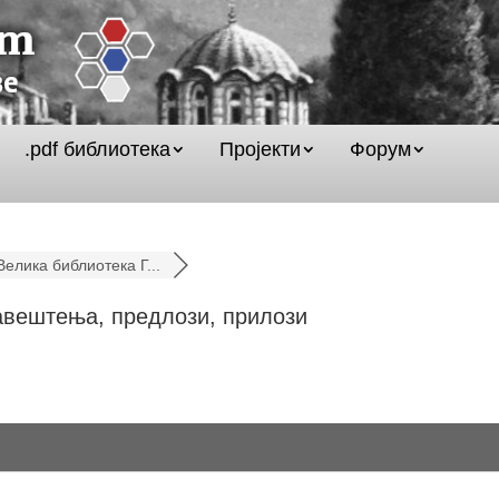
.pdf библиотека
Пројекти
Форум
Велика библиотека Г...
авештења, предлози, прилози