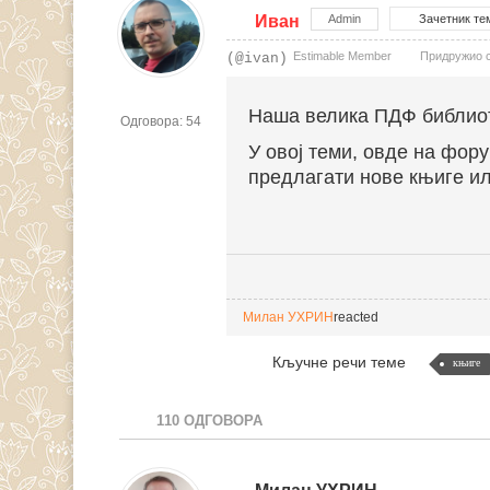
Иван
Admin
Зачетник те
Estimable Member
Придружио се
(@ivan)
Наша велика ПДФ библио
Одговора: 54
У овој теми, овде на фо
предлагати нове књиге ил
Милан УХРИН
reacted
Кључне речи теме
књиге
110
ОДГОВОРА