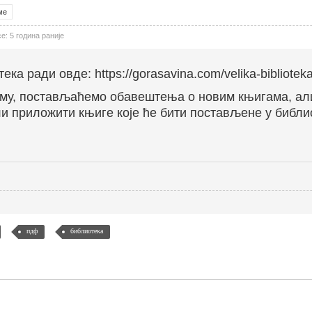
ме
: 5 година раније
тека ради овде:
https://gorasavina.com/velika-bibliotek
руму, постављаћемо обавештења о новим књигама, ал
и приложити књиге које ће бити постављене у библи
пдф
библиотека