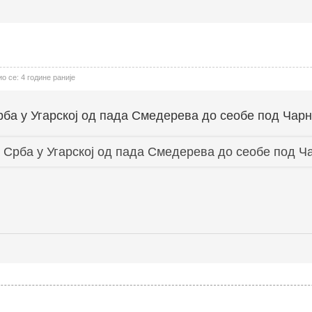
 се: 4 године раније
рба у Угарској од пада Смедерева до сеобе под Чар
а Срба у Угарској од пада Смедерева до сеобе под Ч