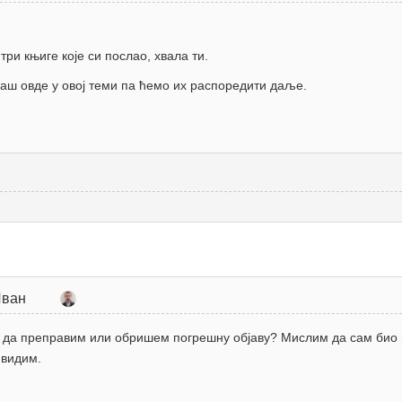
ри књиге које си послао, хвала ти.
ш овде у овој теми па ћемо их распоредити даље.
Иван
 да преправим или обришем погрешну објаву? Мислим да сам био в
 видим.