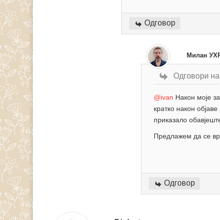
Одговор
Милан УХ
Одговори на
@ivan
Након моје за
кратко након објаве
приказало обавјеште
Предлажем да се ври
Одговор