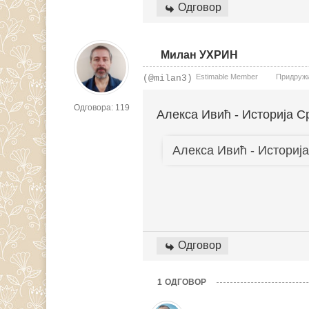
Одговор
Милан УХРИН
Estimable Member
Придружио
(@milan3)
Одговора: 119
Алекса Ивић - Историја С
Алекса Ивић - Историј
Одговор
1
ОДГОВОР