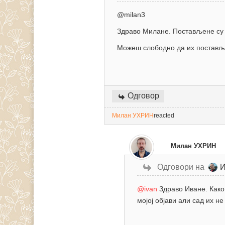
@milan3
Здраво Милане. Постављене су т
Можеш слободно да их поставља
Одговор
Милан УХРИН
reacted
Милан УХРИН
Одговори на
@ivan
Здраво Иване. Како
мојој објави али сад их не