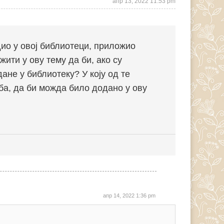
апр 13, 2022 11:53 pm
дио у овој библиотеци, приложио
ити у ову тему да би, ако су
ане у библиотеку? У коју од те
рба, да би можда било додано у ову
апр 14, 2022 1:36 pm