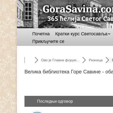
Почетна
Кратки курс Светосавља
Прикључите се
Ово је Главни форум...
Ризница
Велика библиотека Горе Савине - об
Последњи одговор