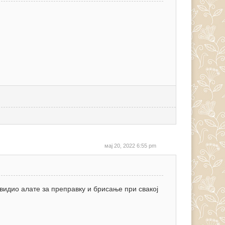
мај 20, 2022 6:55 pm
идио алате за преправку и брисање при свакој