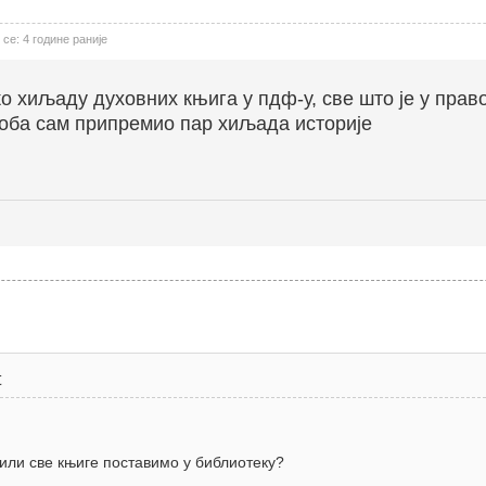
се: 4 године раније
ко хиљаду духовних књига у пдф-у, све што је у пра
доба сам припремио пар хиљада историје
t
 или све књиге поставимо у библиотеку?