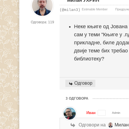
Милан УХРИН
Estimable Member
Придружио
(@milan3)
Одговора: 119
Неке књиге од Јована 
сам у теми "Књиге у .
прикладне, биле додан
двије теме бих требао
библиотеку?
Одговор
3
ОДГОВОРА
Иван
Admin
Одговори на
Милан