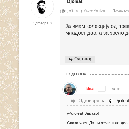
Djoleat
Active Member
Придружио 
(@djoleat)
Одговора: 3
Ја имам колекцију од пре
младост дао, а за зрело 
Одговор
1
ОДГОВОР
Иван
Admin
Одговори на
Djolea
@djoleat
Здраво!
Свака част. Да ли желиш да део