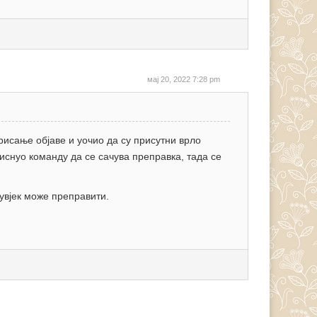
мај 20, 2022 7:28 pm
рисање објаве и уочио да су присутни врло
тиснуо команду да се сачува преправка, тада се
 увјек може преправити.