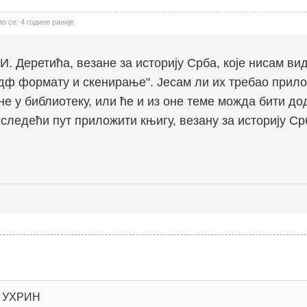
 се: 4 године раније
И. Деретића, везане за историју Срба, које нисам ви
пдф формату и скенирање". Јесам ли их требао прилож
е у библиотеку, или ће и из оне теме можда бити дод
 следећи пут приложити књигу, везану за историју С
 УХРИН