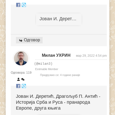
Јован И. Деретић - Античка Србија
Одговор
Милан УХРИН
мар 29, 2022 4:54 pm
(@milan3)
Estimable Member
Одговора: 119
Придружио се: 4 године раније
Јован И. Деретић, Драгољуб П. Антић -
Историја Срба и Руса - пранарода
Европе, друга књига