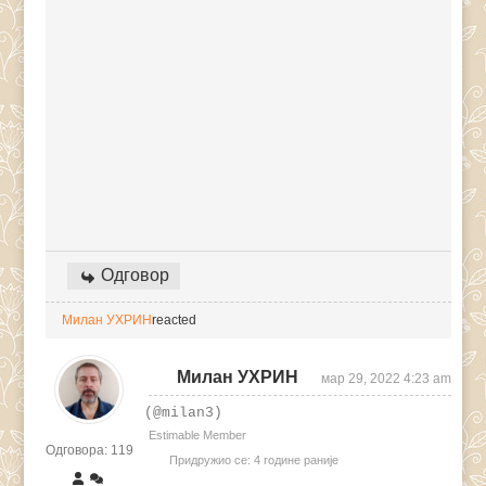
Одговор
Милан УХРИН
reacted
Милан УХРИН
мар 29, 2022 4:23 am
(@milan3)
Estimable Member
Одговора: 119
Придружио се: 4 године раније