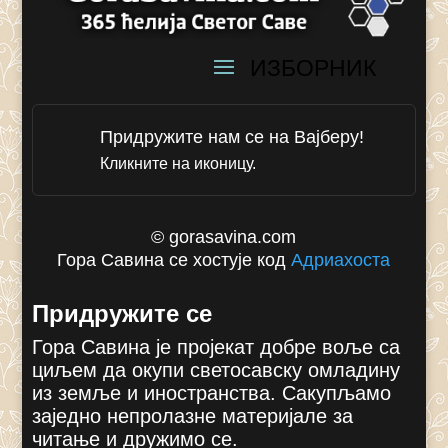
Придружите нам се на Вајберу!
Кликните на иконицу.
© gorasavina.com
Гора Савина се хостује код
Адриахоста
Придружите се
Гора Савина је пројекат добре воље са
циљем да окупи светосавску омладину
из земље и иностранства. Сакупљамо
заједно непролазне материјале за
читање и дружимо се.