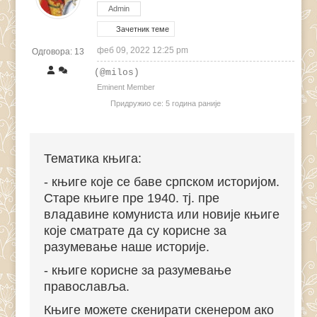
Admin
Зачетник теме
феб 09, 2022 12:25 pm
Одговора: 13
(@milos)
Eminent Member
Придружио се: 5 година раније
Тематика књига:
- књиге које се баве српском историјом.
Старе књиге пре 1940. тј. пре
владавине комуниста или новије књиге
које сматрате да су корисне за
разумевање наше историје.
- књиге корисне за разумевање
православља.
Књиге можете скенирати скенером ако