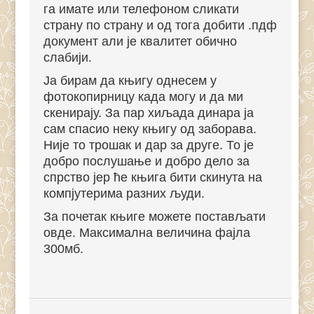
га имате или телефоном сликати
страну по страну и од тога добити .пдф
документ али је квалитет обично
слабији.
Ја бирам да књигу однесем у
фотокопирницу када могу и да ми
скенирају. За пар хиљада динара ја
сам спасио неку књигу од заборава.
Није то трошак и дар за друге. То је
добро послушање и добро дело за
спрство јер ће књига бити скинута на
компјутерима разних људи.
За почетак књиге можете постављати
овде. Максимална величина фајла
300мб.