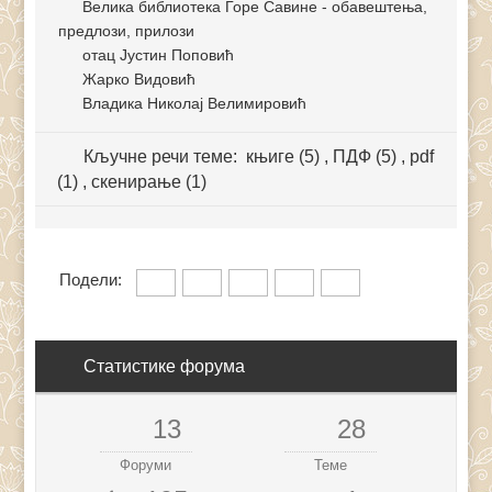
Велика библиотека Горе Савине - обавештења,
предлози, прилози
отац Јустин Поповић
Жарко Видовић
Владика Николај Велимировић
Кључне речи теме:
књиге (5)
,
ПДФ (5)
,
pdf
(1)
,
скенирање (1)
Подели:
Статистике форума
13
28
Форуми
Теме