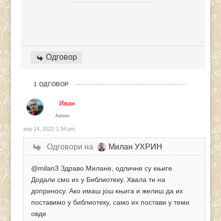
Одговор
1
ОДГОВОР
Иван
Admin
апр 14, 2022 1:34 pm
Одговори на
Милан УХРИН
@milan3
Здраво Милане, одличне су књиге.
Додали смо их у Библиотеку. Хвала ти на
доприносу. Ако имаш још књига и желиш да их
поставимо у библиотеку, само их постави у теми
овде