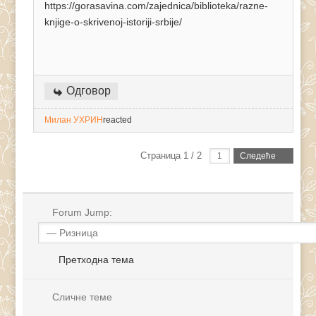
https://gorasavina.com/zajednica/biblioteka/razne-
knjige-o-skrivenoj-istoriji-srbije/
Одговор
Милан УХРИН
reacted
Страница 1 / 2
Следеће
Forum Jump:
Претходна тема
Сличне теме