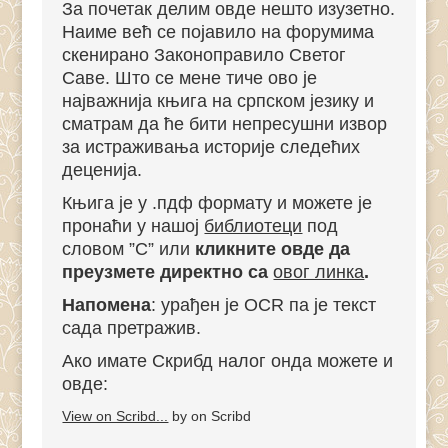
За почетак делим овде нешто изузетно.
Наиме већ се појавило на форумима
скенирано
Законоправило Светог
Саве
. Што се мене тиче ово је
најважнија књига на српском језику и
сматрам да ће бити непресушни извор
за истраживања историје следећих
деценија.
Књига је у .пдф формату и можете је
пронаћи у нашој
библиотеци
под
словом ”С” или
кликните овде да
преузмете директно са
овог линка
.
Напомена
: урађен је OCR па је текст
сада претражив.
Ако имате Скрибд налог онда можете и
овде:
View on Scribd...
by
on Scribd