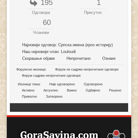
195
1
Одговора
Присутно
60
Чланови
Најновији одговор:
Српска имена (кроз историју)
Наш најновији члан:
Louloudi
Скорашње објаве
Непрочитано
Ознаке
Форумске иконице:
Форум не садржи непрочитане одговоре
Форум садржи непрочитане одговоре
Иконице тема:
Није одговорено
Одговорено
Активно
Актуелно
Важно
Одбијено
Решено
Приватно
Затворено