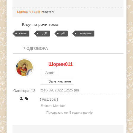
Милан УХРИН
reacted
Кључне речи теме
књиге
ПДФ
pdf
скенирање
7
ОДГОВОРА
Шорин011
Admin
Зачетник теме
феб 09, 2022 12:25 pm
Одговора: 13
(@milos)
Eminent Member
Придружио се: 5 година раније