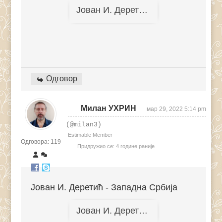
Јован И. Деретић, Драгољуб П. Ант
Одговор
Милан УХРИН
мар 29, 2022 5:14 pm
(@milan3)
Estimable Member
Одговора: 119
Придружио се: 4 године раније
Јован И. Деретић - Западна Србија
Јован И. Деретић - Западна Србија