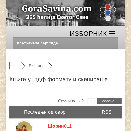
Ризница
Књиге у .пдф формату и скенирање
Страница 1 / 2
Следеће
Последњи одговор
RSS
Шорин011