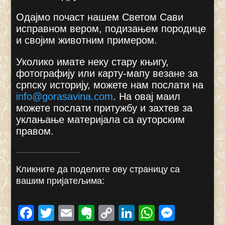
Одајмо почаст нашем Светом Сави
исправном вером, подизањем породице
и својим животним примером.
Уколико имате неку стару књигу,
фотографију или карту-мапу везане за
српску историју, можете нам послати на
info@gorasavina.com
.
На овај маил
можете послати притужбу и захтев за
уклањање материјала са ауторским
правом.
Кликните да поделите ову страницу са
вашим пријатељима:
F
T
E
E
C
Li
W
M