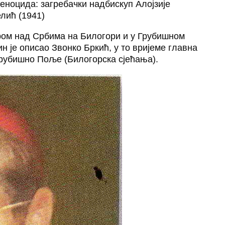
еноцида: загребачки надбискуп Алојзије
лић (1941)
гром над Србима на Билогори и у Грубишном
н је описао Звонко Бркић, у то вријеме главна
Грубишно Поље (Билогорска сјећања).