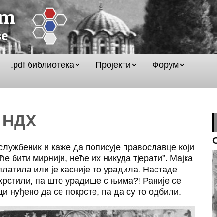
.pdf библиотека
Пројекти
Форум
 НДХ
службеник и каже да пописује православце који
 ће бити мирнији, неће их никуда тјерати”. Мајка
платила или је касније то урадила. Настаде
окрстили, па што урадише с њима?! Раније се
 нуђено да се покрсте, па да су то одбили.