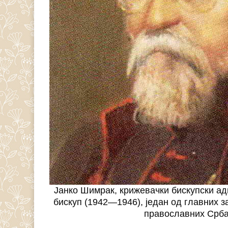
Јанко Шимрак, крижевачки бискупски а
бискуп (1942—1946), један од главних 
православних Срба