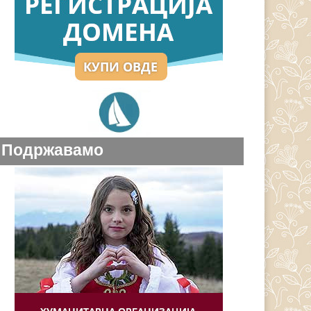
Подржавамо