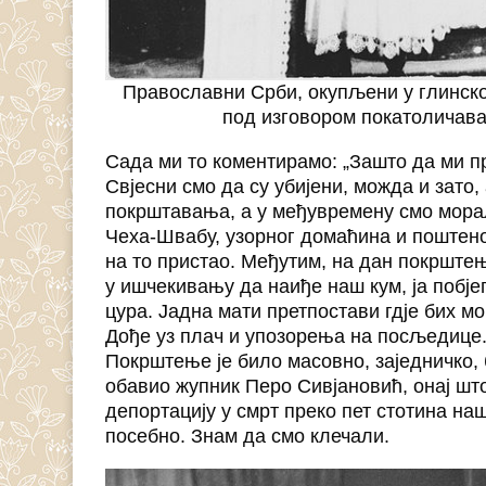
Православни Срби, окупљени у глинској
под изговором покатоличава
Сада ми то коментирамо: „Зашто да ми пр
Свјесни смо да су убијени, можда и зато
покрштавања, а у међувремену смо морал
Чеха-Швабу, узорног домаћина и поштеног
на то пристао. Међутим, на дан покрштењ
у ишчекивању да наиђе наш кум, ја побј
цура. Јадна мати претпостави гдје бих мо
Дође уз плач и упозорења на посљедице.
Покрштење је било масовно, заједничко, 
обавио жупник Перо Сивјановић, онај шт
депортацију у смрт преко пет стотина на
посебно. Знам да смо клечали.