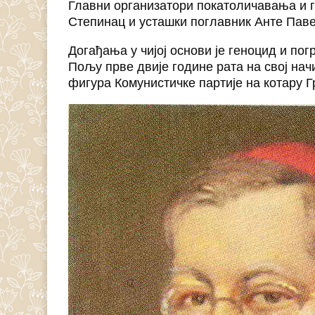
Главни организатори покатоличавања и г
Степинац и усташки поглавник Анте Паве
Догађања у чијој основи је геноцид и по
Пољу прве двије године рата на свој начи
фигура Комунистичке партије на котару 