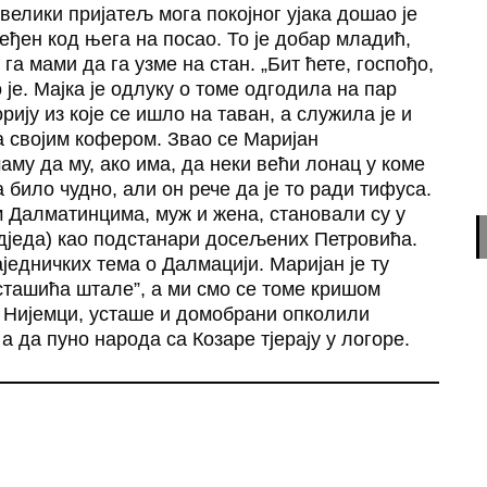
елики пријатељ мога покојног ујака дошао је
ређен код њега на посао. То је добар младић,
а мами да га узме на стан. „Бит ћете, госпођо,
 је. Мајка је одлуку о томе одгодила на пар
рију из које се ишло на таван, а служила је и
са својим кофером. Звао се Маријан
аму да му, ако има, да неки већи лонац у коме
а било чудно, али он рече да је то ради тифуса.
м Далматинцима, муж и жена, становали су у
 дједа) као подстанари досељених Петровића.
једничких тема о Далмацији. Маријан је ту
сташића штале”, а ми смо се томе кришом
у Нијемци, усташе и домобрани опколили
 а да пуно народа са Козаре тјерају у логоре.