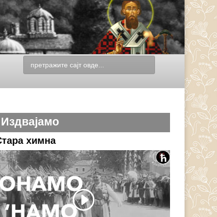
Издвајамо
Стара химна