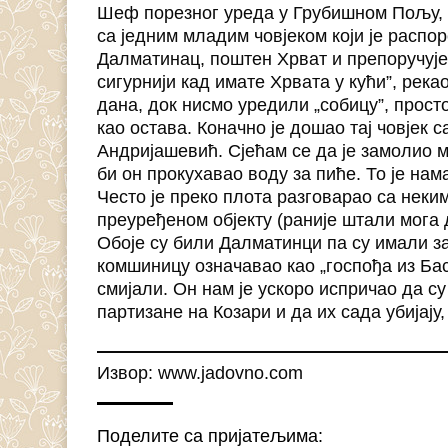
Шеф порезног уреда у Грубишном Пољу, в
са једним младим човјеком који је распо
Далматинац, поштен Хрват и препоручује г
сигурнији кад имате Хрвата у кући”, рекао
дана, док нисмо уредили „собицу”, просто
као остава. Коначно је дошао тај човјек 
Андријашевић. Сјећам се да је замолио м
би он прокухавао воду за пиће. То је нам
Често је преко плота разговарао са неки
преуређеном објекту (раније штали мога
Обоје су били Далматинци па су имали за
комшиницу означавао као „госпођа из Ба
смијали. Он нам је ускоро испричао да с
партизане на Козари и да их сада убијају,
Извор: www.jadovno.com
Поделите са пријатељима: