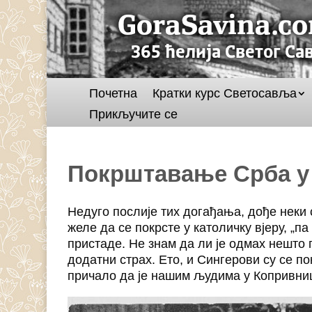
Почетна
Кратки курс Светосавља
Прикључите се
Покрштавање Срба у
Недуго послије тих догађања, дође неки 
желе да се покрсте у католичку вјеру, „па
пристаде. Не знам да ли је одмах нешто 
додатни страх. Ето, и Сингерови су се п
причало да је нашим људима у Копривници