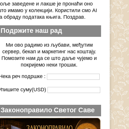
оље заведене и лакше је пронаћи оно
то имамо у колекцији. Користили смо AI
а обраду података књига. Поздрав.
Подржите наш рад
Ми ово радимо из љубави, међутим
сервер, бекап и маркетинг нас коштају.
Помозите нам да се што даље чујемо и
покријемо неки трошак.
Нека реч подршке :
Упишите суму(USD)
Законоправило Светог Саве