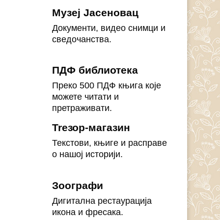
Музеј Јасеновац
Документи, видео снимци и
сведочанства.
ПДФ библиотека
Преко 500 ПДФ књига које
можете читати и
претраживати.
Treзор-магазин
Текстови, књиге и расправе
о нашој историји.
Зоографи
Дигитална рестаурација
икона и фресака.