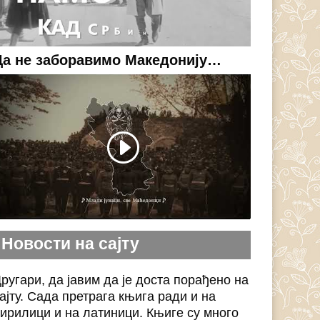
Да не заборавимо Македонију…
Новости на сајту
ругари, да јавим да је доста порађено на
ајту. Сада претрага књига ради и на
ирилици и на латиници. Књиге су много