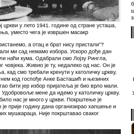
б
ш
з
 цркви у лето 1941. године од стране усташа,
ња, уместо чега је извршен масакр
истанемо, а отац и брат нису пристали”?
, али ми сад немамо избора. Ускоро дође дан
и наћи кума. Одабрали смо Лојзу Рингла,
 човјека. Живио је ту, недалеко од нас. Он је
а, кад смо требали кренути у католичку цркву,
егнем код госпође Анке Басташић и њезиних
гао бити јер избор пријатеља је био врло мали.
 Удобровоље мене да идемо у католичку цркву.
било нас је много у цркви. Покрштење је
о је прије годину дана организирао хапшење и
ших мушкараца. Није покрштавао сваког