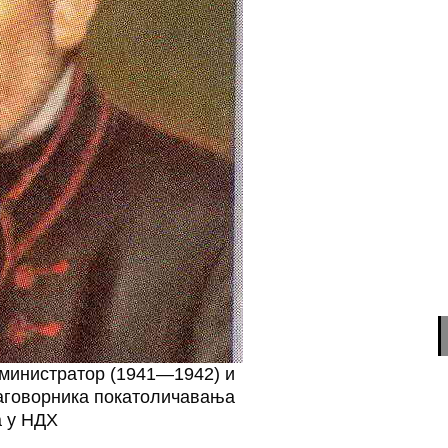
дминистратор (1941—1942) и
заговорника покатоличавања
 у НДХ