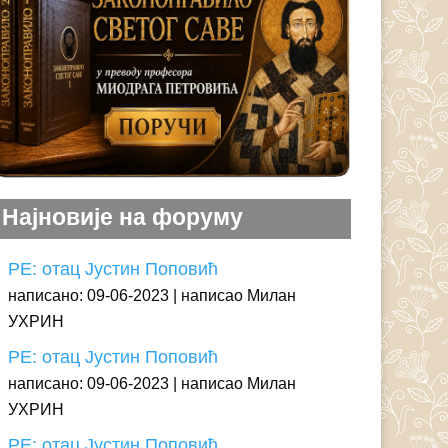
Најновије на форуму
РЕ: отац Јустин Поповић
написано: 09-06-2023
написао Милан
УХРИН
РЕ: отац Јустин Поповић
написано: 09-06-2023
написао Милан
УХРИН
РЕ: отац Јустин Поповић