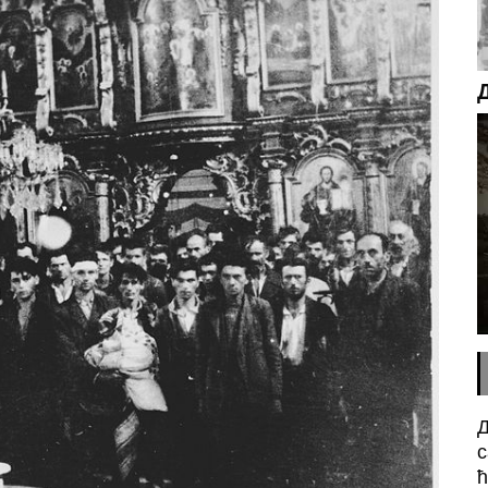
Д
с
ћ