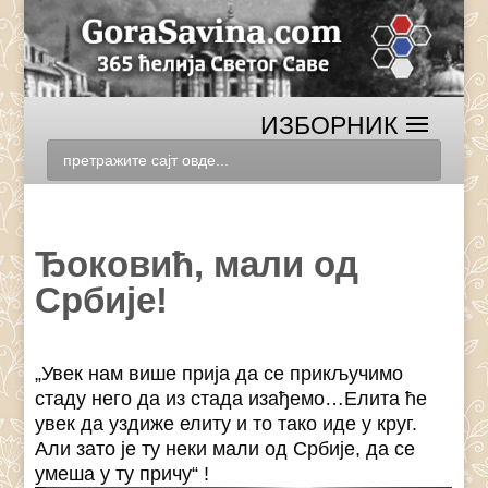
Ђоковић, мали од
Србије!
„Увек нам више прија да се прикључимо
стаду него да из стада изађемо…Елита ће
увек да уздиже елиту и то тако иде у круг.
Али зато је ту неки мали од Србије, да се
умеша у ту причу“ !