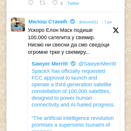
9
Twitter
Милош Станић
@shorin011
·
7 јул
Ускоро Елон Маск подише
100.000 сателита у свемир.
Нисмо ни свесни да смо сведоци
огромне трке у свемиру...
Sawyer Merritt
@SawyerMerritt
SpaceX has officially requested
FCC approval to launch and
operate a third-generation satellite
constellation of 100,000 satellites,
designed to power human
connectivity and AI-fueled progress.
"The artificial intelligence revolution
promises a supersonic tsunami of