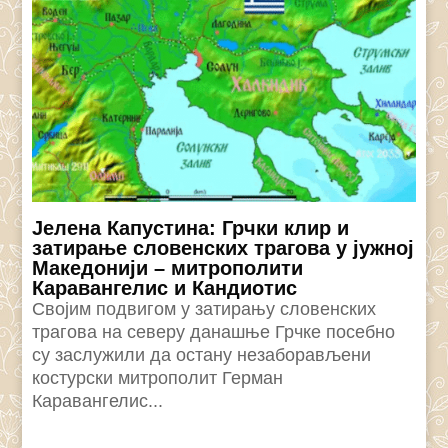
Јелена Капустина: Грчки клир и
затирање словенских трагова у јужној
Македонији – митрополити
Каравангелис и Кандиотис
Својим подвигом у затирању словенских
трагова на северу данашње Грчке посебно
су заслужили да остану незаборављени
костурски митрополит Герман
Каравангелис...