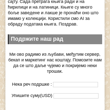
сајту. Сада претрага књига ради и на
ћирилици и на латиници. Књиге су много
боље заведене и лакше је пронаћи оно што
имамо у колекцији. Користили смо AI за
обраду података књига. Поздрав.
Подржите наш рад
Ми ово радимо из љубави, међутим сервер,
бекап и маркетинг нас коштају. Помозите нам
да се што даље чујемо и покријемо неки
трошак.
Нека реч подршке :
Упишите суму(USD)