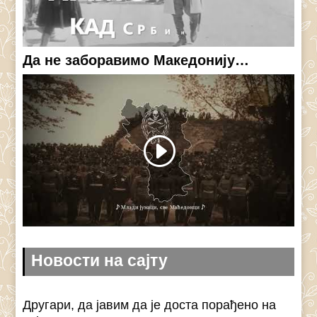
Да не заборавимо Македонију…
Новости на сајту
Другари, да јавим да је доста порађено на