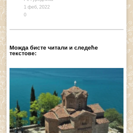
1 феб, 2022
0
Можда бисте читали и следеће
текстове: