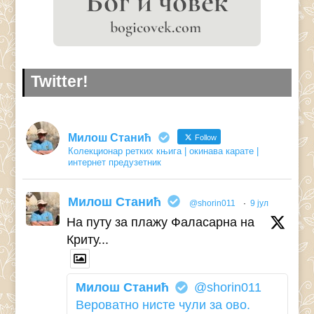
Twitter!
Милош Станић
Follow
Колекционар ретких књига | окинава карате |
интернет предузетник
Милош Станић
@shorin011
·
9 јул
На путу за плажу Фаласарна на
Криту...
Милош Станић
@shorin011
Вероватно нисте чули за ово.