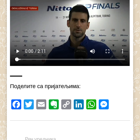
Поделите са пријатељима:
Facebook
Twitter
Email
Evernote
Copy
LinkedIn
WhatsAp
Messe
Link
Реч уредника