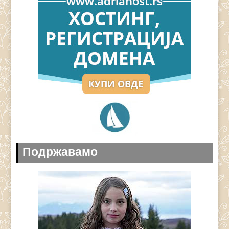
Подржавамо