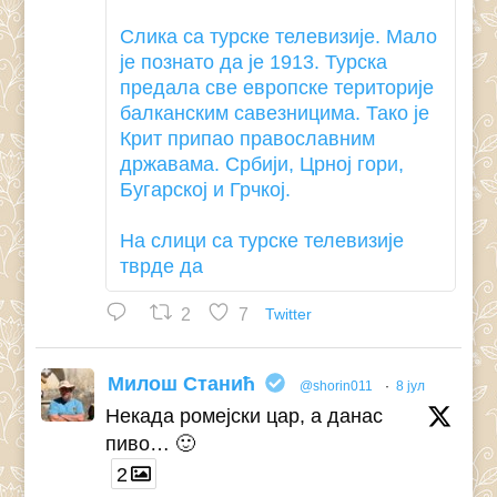
Слика са турске телевизије. Мало
је познато да је 1913. Турска
предала све европске територије
балканским савезницима. Тако је
Крит припао православним
државама. Србији, Црној гори,
Бугарској и Грчкој.
На слици са турске телевизије
тврде да
2
7
Twitter
Милош Станић
@shorin011
·
8 јул
Некада ромејски цар, а данас
пиво… 🙂
2