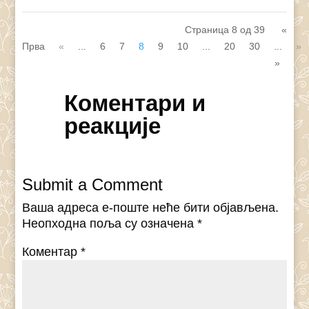
Страница 8 од 39
«
Прва
«
...
6
7
8
9
10
...
20
30
...
»
»
Коментари и
реакције
Submit a Comment
Ваша адреса е-поште неће бити објављена.
Неопходна поља су означена
*
Коментар
*