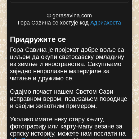
© gorasavina.com
Гора Савина се хостује код
Адриахоста
Придружите се
Гора Савина је пројекат добре воље са
циљем да окупи светосавску омладину
из земље и иностранства. Сакупљамо
заједно непролазне материјале за
читање и дружимо се.
Одајмо почаст нашем Светом Сави
исправном вером, подизањем породице
и својим животним примером.
Уколико имате неку стару књигу,
фотографију или карту-мапу везане за
српску историју, можете нам послати на