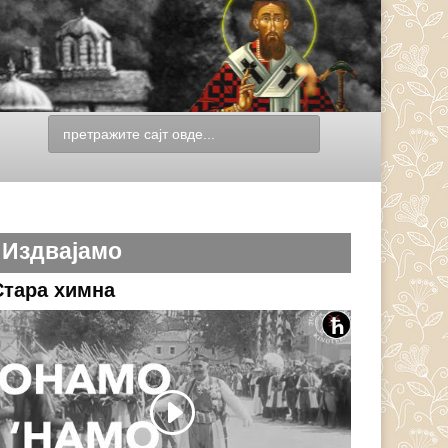
Издвајамо
Стара химна