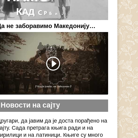
Да не заборавимо Македонију…
Новости на сајту
ругари, да јавим да је доста порађено на
ајту. Сада претрага књига ради и на
ирилици и на латиници. Књиге су много