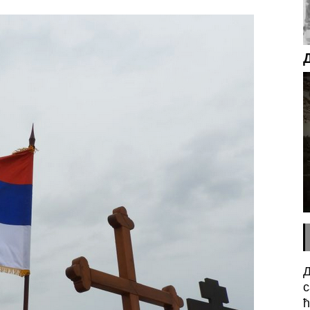
Д
с
ћ