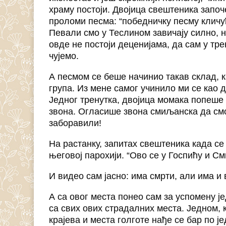
храму постоји. Двојица свештеника започ
проломи песма: “победничку песму кличућ
Певали смо у Теслином завичају силно, н
овде не постоји деценијама, да сам у тр
чујемо.
А песмом се беше начинио такав склад, 
група. Из мене самог учинило ми се као д
Једног тренутка, двојица момака попеше
звона. Огласише звона смиљанска да см
заборавили!
На растанку, запитах свештеника када с
његовој парохији. “Ово се у Госпићу и С
И видео сам јасно: има смрти, али има и
А са овог места понео сам за успомену је
са свих ових страдалних места. Једном, к
крајева и места голготе нађе се бар по ј