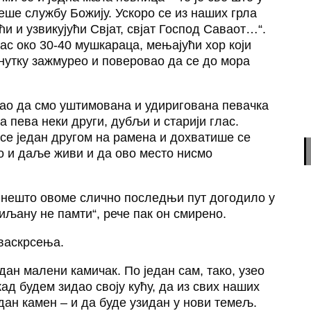
еше службу Божију. Ускоро се из наших грла
и и узвикујући Свјат, свјат Господ Саваот…“.
ас око 30-40 мушкараца, мењајући хор који
енутку зажмурео и поверовао да се до мора
као да смо уштимована и удиригована певачка
а пева неки други, дубљи и старији глас.
 се један другом на рамена и дохватише се
о и даље живи и да ово место нисмо
е нешто овоме слично последњи пут догодило у
миљану не памти“, рече пак он смирено.
 васкрсења.
дан малени камичак. По један сам, тако, узео
ад будем зидао своју кућу, да из свих наших
едан камен – и да буде узидан у нови темељ.