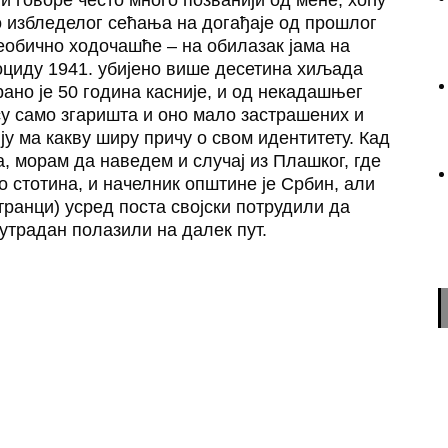
 и говоре често много позванији од мене, хоћу
о избледелог сећања на догађаје од прошлог
еобично ходочашће – на обилазак јама на
ноциду 1941. убијено више десетина хиљада
ано је 50 година касније, и од некадашњег
су само згаришта и оно мало застрашених и
ију ма какву ширу причу о свом идентитету. Кад
 морам да наведем и случај из Плашког, где
о стотина, и начелник општине је Србин, али
транци) усред поста својски потрудили да
 сутрадан полазили на далек пут.