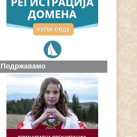
Подржавамо