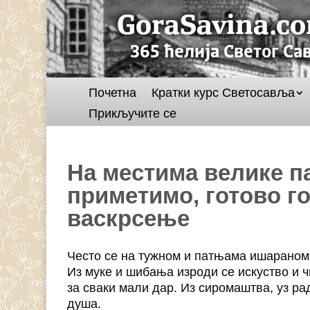
Почетна
Кратки курс Светосавља
Прикључите се
На местима велике п
приметимо, готово го
васкрсење
Често се на тужном и патњама ишараном
Из муке и шибања изроди се искуство и ч
за сваки мали дар. Из сиромаштва, уз рад
душа.