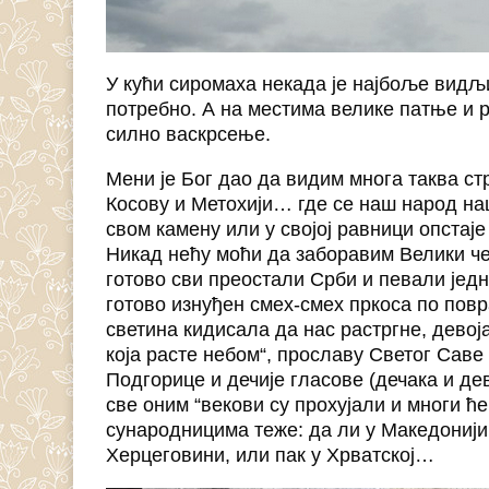
У кући сиромаха некада је најбоље видљи
потребно. А на местима велике патње и р
силно васкрсење.
Мени је Бог дао да видим многа таква ст
Косову и Метохији… где се наш народ н
свом камену или у својој равници опстаје 
Никад нећу моћи да заборавим Велики чет
готово сви преостали Срби и певали јед
готово изнуђен смех-смех пркоса по повр
светина кидисала да нас растргне, дево
која расте небом“, прославу Светог Сав
Подгорице и дечије гласове (дечака и де
све оним “векови су прохујали и многи ћ
сународницима теже: да ли у Македонији, 
Херцеговини, или пак у Хрватској…