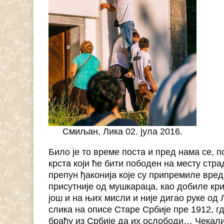
Смиљан, Лика 02. јула 2016.
Било је то време поста и пред нама се, 
крста који ће бити пободен на месту стра
препун ђаконија које су припремиле вред
присутније од мушкараца, као добиле кри
још и на њих мисли и није дигао руке од
слика на описе Старе Србије пре 1912, 
браћу из Србије да их ослободи… Чекали