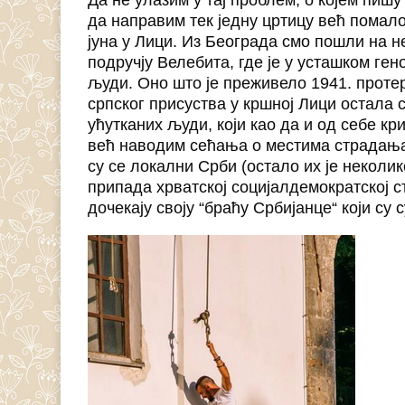
Да не улазим у тај проблем, о којем пишу
да направим тек једну цртицу већ помал
јуна у Лици. Из Београда смо пошли на н
подручју Велебита, где је у усташком ге
људи. Оно што је преживело 1941. протер
српског присуства у кршној Лици остала 
ућутканих људи, који као да и од себе кр
већ наводим сећања о местима страдања,
су се локални Срби (остало их је неколик
припада хрватској социјалдемократској с
дочекају своју “браћу Србијанце“ који су