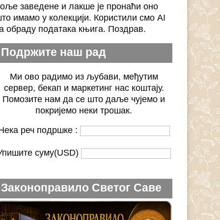
оље заведене и лакше је пронаћи оно
то имамо у колекцији. Користили смо AI
а обраду података књига. Поздрав.
Подржите наш рад
Ми ово радимо из љубави, међутим
сервер, бекап и маркетинг нас коштају.
Помозите нам да се што даље чујемо и
покријемо неки трошак.
Нека реч подршке :
Упишите суму(USD)
Законоправило Светог Саве