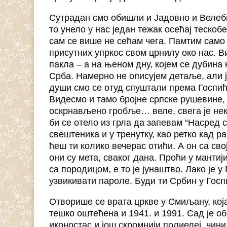
Сутрадан смо обишли и Јадовно и Велеби
то унело у нас један тежак осећај теско
сам се више не сећам чега. Памтим само 
присутних упркос свом црнилу око нас. Ви
пакла – а на њеном дну, којем се дубина 
Срба. Намерно не описујем детаље, али ј
души смо се отуд спуштали према Госпи
Видесмо и тамо бројне српске рушевине
оскрнављено гробље… веле, свега је не
би се отело из грла да запевам “Насред 
свештеника и у тренутку, као ретко кад ра
ћеш ти колико вечерас отићи. А он са сво
они су мета, сваког дана. Проћи у мантиј
са породицом, е то је јунаштво. Лако је 
узвикивати пароле. Буди ти Србин у Гос
Отворише се врата цркве у Смиљану, кој
тешко оштећена и 1941. и 1991. Сад је о
иконостас и још скромнији полиелеј, чини