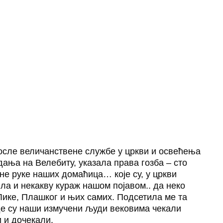
после величанствене службе у цркви и освећења
дања на Велебиту, указала права гозба – сто
не руке наших домаћица… које су, у цркви
ла и некакву кураж нашом појавом.. да неко
 Лике, Плашког и њих самих. Подсетила ме та
где су наши измучени људи вековима чекали
 и дочекали.