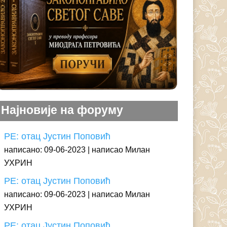
Најновије на форуму
РЕ: отац Јустин Поповић
написано: 09-06-2023
написао Милан
УХРИН
РЕ: отац Јустин Поповић
написано: 09-06-2023
написао Милан
УХРИН
РЕ: отац Јустин Поповић