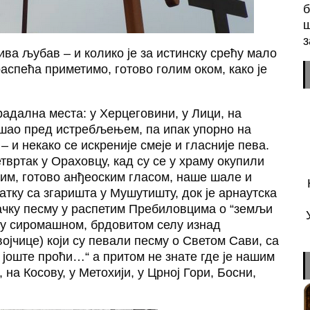
б
ш
з
ва љубав – и колико је за истинску срећу мало
аспећа приметимо, готово голим оком, како је
радална места: у Херцеговини, у Лици, на
ашао пред истребљењем, па ипак упорно на
– и некако се искреније смеје и гласније пева.
вртак у Ораховцу, кад су се у храму окупили
ним, готово анђеоским гласом, наше шале и
атку са згаришта у Мушутишту, док је арнаутска
јачку песму у распетим Пребиловцима о “земљи
е у сиромашном, брдовитом селу изнад
војчице) који су певали песму о Светом Сави, са
е јоште проћи…“ а притом не знате где је нашим
на Косову, у Метохији, у Црној Гори, Босни,