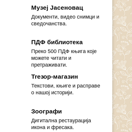
Музеј Јасеновац
Документи, видео снимци и
сведочанства.
ПДФ библиотека
Преко 500 ПДФ књига које
можете читати и
претраживати.
Treзор-магазин
Текстови, књиге и расправе
о нашој историји.
Зоографи
Дигитална рестаурација
икона и фресака.