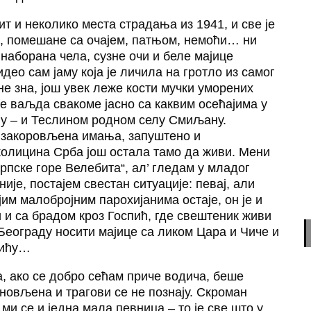
т и неколико места страдања из 1941, и све је
бе, помешане са очајем, патњом, немоћи… ни
наборана чела, сузне очи и беле мајице
део сам јаму која је личила на гротло из самог
не зна, још увек леже кости мучки уморених
е ваљда свакоме јасно са каквим осећајима у
ћу – и Теслином родном селу Смиљану.
, закоровљена имања, запуштено и
колицина Срба још остала тамо да живи. Мени
српске горе Велебита“, ал’ гледам у младог
није, постајем свестан ситуације: певај, али
јим малобројним парохијанима остаје, он је и
и и са брадом кроз Госпић, где свештеник живи
у Београду носити мајице са ликом Цара и Чиче и
пићу…
а, ако се добро сећам приче водича, беше
бновљена и трагови се не познају. Скроман
 ми се и једна мала певница – то је све што у