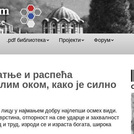
.pdf библиотека
Пројекти
Форум
атње и распећа
лим оком, како је силно
 лицу у најмањем добру најлепши осмех види.
врстина, отпорност на све ударце и захвалност
 и труд, изроди се и израста богата, широка